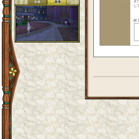
ま
し
終