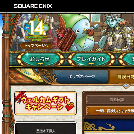
ポップのページ
冒険日誌
一緒に冒険したキャラ履
悪徳木工職人