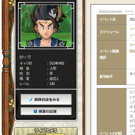
2026-03-18 18:33:40.0
テーマ
イベント名
雑
イ
スケジュール
イ
サ
イベント開催
開
[ポップ]
場所
キャラID
： DL046-802
種 族
： 人間
性 別
： 男
あ
参加条件
職 業
： 旅芸人
レベル
： 140
ど
い
こ
き
一
方
V
の
ご
イベントの内容