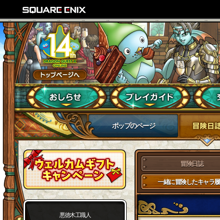
ポップのページ
冒険日誌
一緒に冒険したキャラ履
悪徳木工職人