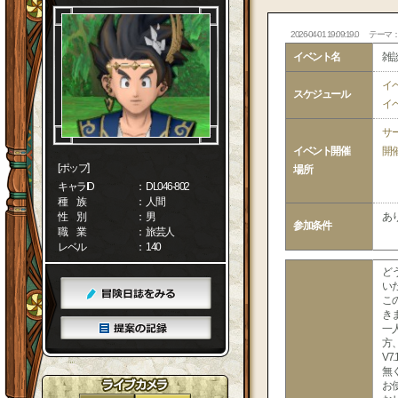
2026-04-01 19:09:19.0
テーマ
イベント名
雑
イ
スケジュール
イ
サ
イベント開催
開
[ポップ]
場所
キャラID
： DL046-802
種 族
： 人間
性 別
： 男
あ
参加条件
職 業
： 旅芸人
レベル
： 140
ど
い
こ
き
一
方
V
無
お