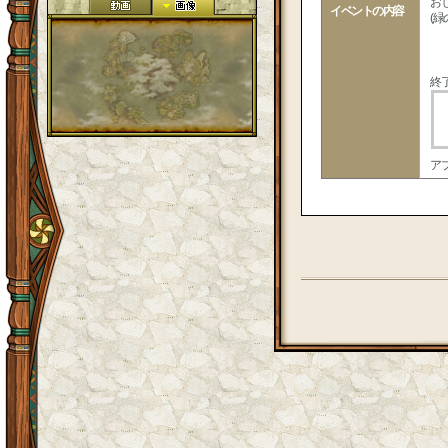
お
イベントの内容
(
終
ア