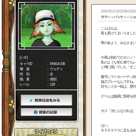
2016-05-21 02:20:36.0 2016
サマ～～バッケ～～ショ
こんばんは。
夜も更けてまいりました
華の金よう、みなさまい
[シオ]
今夜は初めてのカジノ！
私のような初心者でもレ
キャラID
： XN414-338
と噂に聞いていた「すご
種 族
： ウェディ
性 別
： 女
勝手にマリオパーティ的
職 業
： 僧侶
協力プレーなんですね。
レベル
： 129
対モンスター戦は、歴代
ゲームは順調に賢者を担
ボス「当たらなければ、
はい。
ＢＯＳＳマスに足を止め