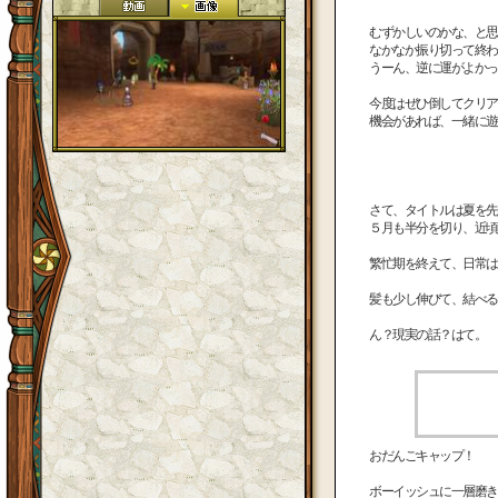
むずかしいのかな、と思
なかなか振り切って終わ
うーん、逆に運がよかっ
今度はぜひ倒してクリア
機会があれば、一緒に遊
さて、タイトルは夏を先
５月も半分を切り、近頃
繁忙期を終えて、日常は
髪も少し伸びて、結べる
ん？現実の話？はて。
おだんごキャップ！
ボーイッシュに一層磨き