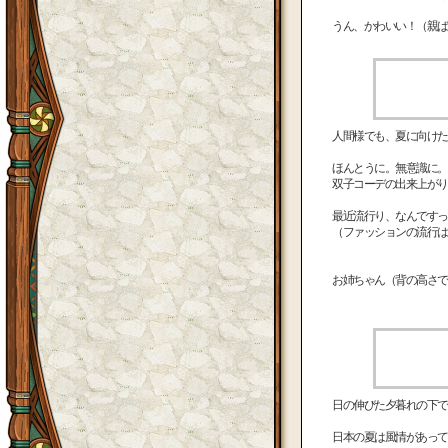
うん、かわいい！（親ば
人間様でも、夏に向けた
ほんとうに。無意識に。
双子コーデの出来上がり
最近流行り、なんですっ
（ファッションの流行は
お姉ちゃん（背の高さで
日の伸びた夕暮れの下で
日本の夏は風情があって