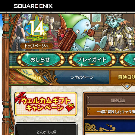
シオのページ
冒険日誌
一緒に冒険したキャラ履
とんがり夫婦