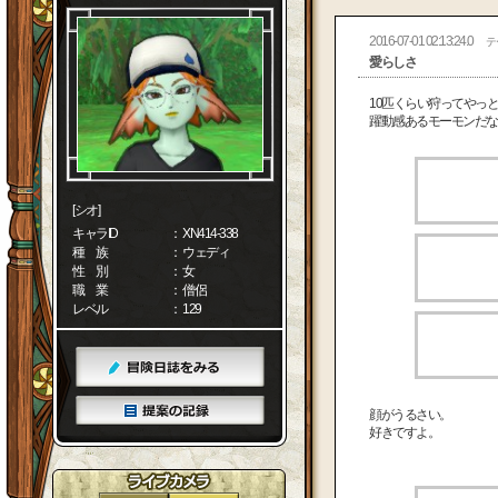
2016-07-01 02:13:24.0
テ
愛らしさ
10匹くらい狩ってやっ
躍動感あるモーモンだな
[シオ]
キャラID
： XN414-338
種 族
： ウェディ
性 別
： 女
職 業
： 僧侶
レベル
： 129
顔がうるさい。
好きですよ。