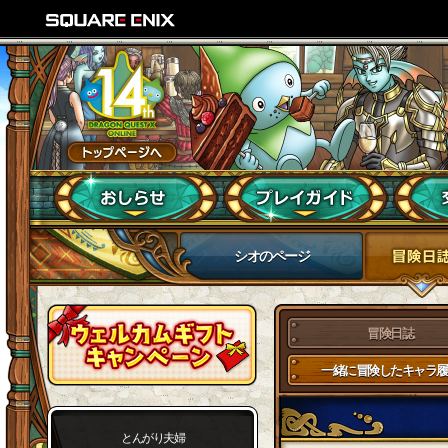
シオのページ
冒険日誌
一緒に冒険したキャラ履
とんがり夫婦