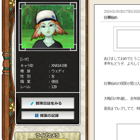
2018-01-05 09:27:56.0 2018
仕事始め
あけましておめでとうご
[シオ]
本年もどうぞ、よろしく
キャラID
： XN414-338
種 族
： ウェディ
性 別
： 女
職 業
： 僧侶
仕事始めの現実が受け入
レベル
： 129
大晦日の年越し、去年(
直前までレグしてて、時