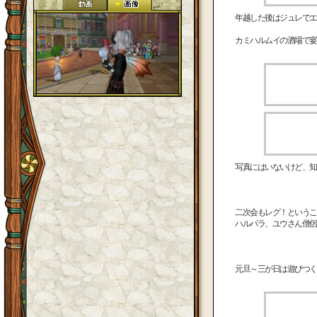
年越した後はジュレでエ
カミハルムイの酒場で宴
写真にはいないけど、知
二次会もレグ！というこ
ハルパラ、ユウさん僧侶
元旦～三が日は遊びつく