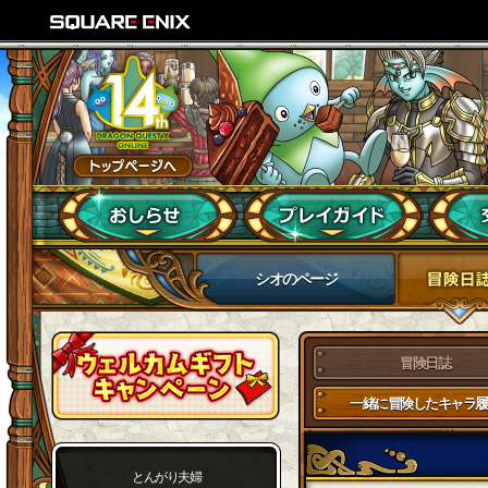
シオのページ
冒険日誌
一緒に冒険したキャラ履
とんがり夫婦