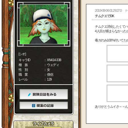
2019-08-06 01:29:27.0
テ
チムクエでDK
チムクエ消化したくてハ
4人目が捕まらなかった
毒ガのみ100%付いて
[シオ]
キャラID
： XN414-338
種 族
： ウェディ
性 別
： 女
職 業
： 僧侶
レベル
： 129
ありがとうムイさ～～ん(