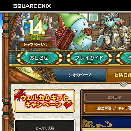
シオのページ
冒険日誌
一緒に冒険したキャラ履
とんがり夫婦