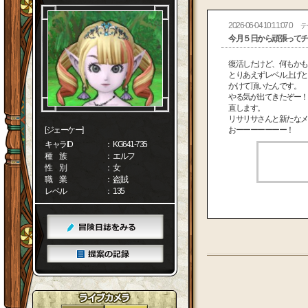
2026-06-04 10:11:07.0
テ
今月５日から頑張ってチ
復活したけど、何もかも
とりあえずレベル上げと
かけて頂いたんです。
やる気が出てきたぞー！
直します。
リサリサさんと新たなメ
[ジェーケー]
おーーーーーーー！
キャラID
： KG641-735
種 族
： エルフ
性 別
： 女
職 業
： 盗賊
レベル
： 135