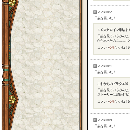
2026/03/22
日誌を書いた！
１０大ヒロイン集結ま
日誌を見ているみんな、
かと思ったのに……』とい
コメント
0件
/ いいね！
7
2026/03/21
日誌を書いた！
これからのドラクエ10
日誌を見ているみんな、
ストーリーは完結するけど、
コメント
0件
/ いいね！
1
2026/03/19
日誌を書いた！