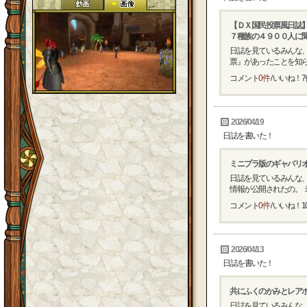
【ＤＸ国民投票風日誌
７種族の４９００人に
日誌を見ているみんな、
票』があったことを知らな
コメント
0件
/ いいね！
7
2026/04/19
日誌を書いた！
ミニプラ版のギャバリ
日誌を見ているみんな
情報が公開されたの。 ミ
コメント
0件
/ いいね！
1
2026/04/13
日誌を書いた！
共にふくのかみとレアボ
日誌を見ているみんな