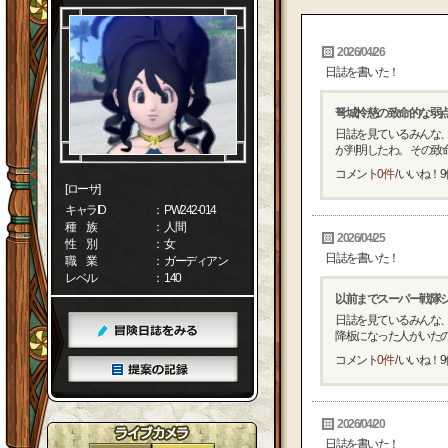
2026/04/26
日誌を書いた！
弩城怜慈の致命的な弱
日誌を見ているみんな
が判明したわ。 その致命
コメント
0件
/ いいね！
9
[ローサ]
キャラID
： PW242-014
種 族
： 人間
2026/04/25
性 別
： 女
日誌を書いた！
職 業
： ガーディアン
レベル
： 140
以前までスーパー戦隊
日誌を見ているみんな、
降板になった人がいたのを
コメント
0件
/ いいね！
9
2026/04/20
日誌を書いた！