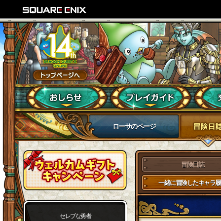
ローサのページ
冒険日誌
一緒に冒険したキャラ履
セレブな勇者