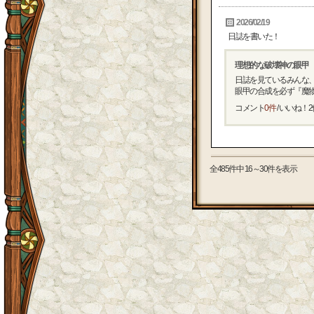
2026/02/19
日誌を書いた！
理想的な破壊神の眼甲
日誌を見ているみんな、
眼甲の合成を必ず『魔物を
コメント
0件
/ いいね！
2
全485件中 16～30件を表示