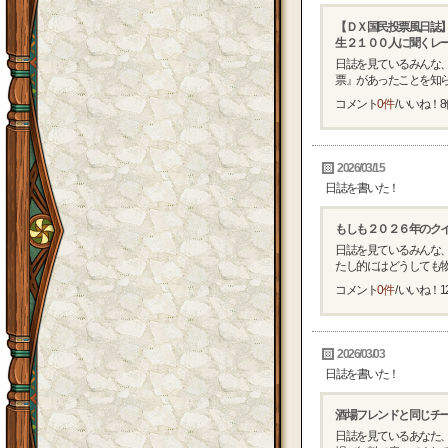
【ＤＸ国民投票風日誌
生２１００人に聞くレ
日誌を見ているみんな、
票』があったことを知らな
コメント
0件
/ いいね！
8
2026/03/15
日誌を書いた！
もしも２０２６年のク
日誌を見ているみんな
たし的にはどうしても物足
コメント
0件
/ いいね！
1
2026/03/03
日誌を書いた！
酒場フレンドと同じチー
日誌を見ているあなた、