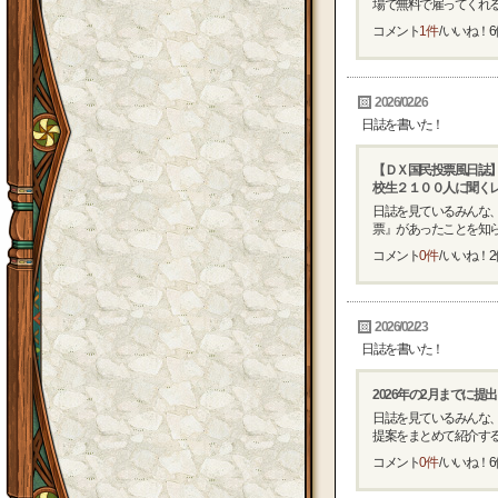
場で無料で雇ってくれるフ
コメント
1件
/ いいね！
6
2026/02/26
日誌を書いた！
【ＤＸ国民投票風日誌
校生２１００人に聞く
日誌を見ているみんな、
票』があったことを知らな
コメント
0件
/ いいね！
2
2026/02/23
日誌を書いた！
2026年の2月までに提
日誌を見ているみんな、
提案をまとめて紹介するわ
コメント
0件
/ いいね！
6