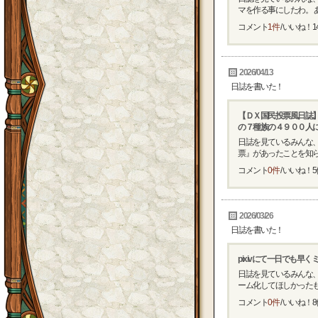
マを作る事にしたわ。 あ
コメント
1件
/ いいね！
1
2026/04/13
日誌を書いた！
【ＤＸ国民投票風日誌
の７種族の４９００人
日誌を見ているみんな、
票』があったことを知らな
コメント
0件
/ いいね！
5
2026/03/26
日誌を書いた！
pixivにて一日でも早
日誌を見ているみんな、
ーム化してほしかったもの
コメント
0件
/ いいね！
8