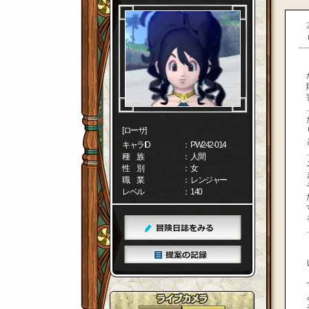
[ローサ]
キャラID
： PW242-014
種 族
： 人間
性 別
： 女
職 業
： レンジャー
レベル
： 140