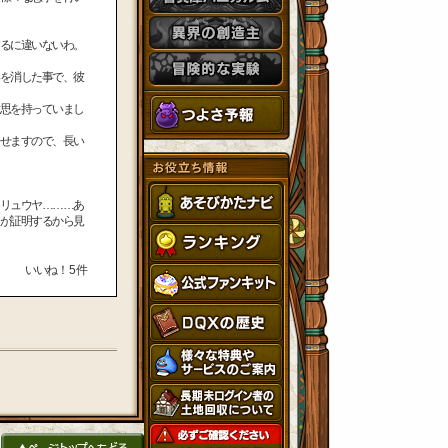
るに違いないわ。
を消した事で、彼
思を持っていまし
せますので、長い
リュウヤ………あ
が証明するから見
いいね！
5
件