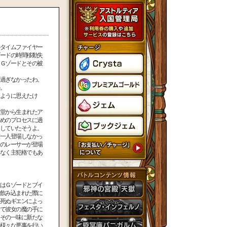
タイムファイヤー
ードの時間移動失
Ｇゾードとその被
過ぎなかったわ。
。
ように思えたけ
堂から生まれたア
めのプロセスに過
していたそうよ。
一人登場しなかっ
のレーサーが登場
なく主犯格でもあ
はＧゾードとブイ
飲み込まれた際に
死ぬギエンによっ
て彼女の魔の手に
その一味に新たな
様々な悪事を行い