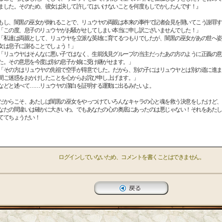
ました。そのため、彼女は決して許してはいけないことを何度もしでかしたんです！』
もし、闇黒の巫女が倒れることで、リュウヤの両親は本来の事件で記者会見を開いてこう謝罪す
「この度、息子のリュウヤがお騒がせしてしまい本当に申し訳ございませんでした！」
「私達は両親として、リュウヤを立派な英雄に育てるつもりでしたが、闇黒の巫女があの世へ姿
女は息子に謝ることでしょう！」
「リュウヤはそんなに悪い子ではなく、生前浅見グループの当主だったあの方のように正義の意
た。その意思を今度は別の息子か娘に受け継がせます。」
「その方はリュウヤの先祖で空手が得意でした。だから、別の子にはリュウヤとは別の道に進ま
間ご迷惑をおかけしたことを心からお詫び申し上げます。」
などと述べて……リュウヤの潔白を証明する運動に出るみたいよ。
だからこそ、あたしは闇黒の巫女をやっつけていろんなキャラの心と魂を救う決意をしたけど、
なたの間違いは確かに大きいわ。でもあなたの心の奥底にあったのは悪じゃない！それをあたし
ててちょうだい！
ログインしていないため、コメントを書くことはできません。