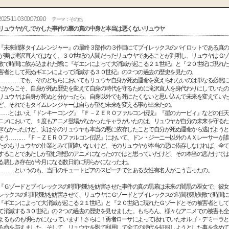
2025-11-03 00:07:09.0
テーマ：その他
リュウヤがしでかした事件の裏の真の中身と本当は悪くないリュウヤ
『未来戦隊タイムレンジャー』の最終３部作の３作目にてブイレックスのパイロットである真の
が実は滝沢直人ではなく、３０世紀の人間だったリュウヤであることが判明し、リュウヤはＧゾ
敗で時間に飲み込まれた際に『ギエンによって大消滅が起こる２１世紀』と『２０世紀に現れた
害者として死ぬギエンによって消滅する３０世紀』の２つの過去の歴史を見たの。
…………でも、そのどちらにおいてもリュウヤ自身が死ぬ運命を変えられないのは単なる必然に
だからこそ、自身が死ぬ歴史を変えて自身の時代を守るために滝沢直人を身代わりにしていたの
リュウヤは自身が死ぬと分かったら、自身以外でも死にたくないと思い込んで未来を変えていた
ど、それでもタイムレンジャーは自らが望む未来を変える事が出来たの。
……とはいえ『ドンキーコング』『Ｆ－ＺＥＲＯファルコン伝説』『星のカービィ』などの任天
ニメにおいて、１度もアニメ登場がなかったキャラがいたのは、リュウヤが自分の未来を守るた
ぎなかったけど、実はそのリュウヤも本当の悪に依存したことで自分が死ぬ運命から逃げようと
そう………『Ｆ－ＺＥＲＯファルコン伝説』において、ドン・ジーニー以外のＡＸレーサーが誰
たのもリュウヤの仕業とみて間違いないけど、そのリュウヤが本当の悪に依存しなければ、全て
することであたしが望む理想のアニメになったのではと思っていたけど、その本当の悪だけでは
る悪しき存在が今月になる数日前に明らかになったわ。
………というのも、当日のキュートピアのスピーチでとある女性有名人がこう言ったの。
『Ｇゾードとブイレックスの時間移動を妨害させた事件の真の黒幕は未来の闇黒の巫女で、彼女
レックスの時間移動を妨害させて、リュウヤにＧゾードとブイレックスの時間移動失敗で時間に
『ギエンによって大消滅が起こる２１世紀』と『２０世紀に現れたＧゾードとその被害者として
て消滅する３０世紀』の２つの過去の歴史を見せました。もちろん、様々なアニメでの被害も全
よるものも明らかになっています！さらに！勇者ローサによって敗れていたオルゴ・デミーラと
る命を与えました。そして、リュウヤを影で利用して全ての時代を征服しようとした事を含めて