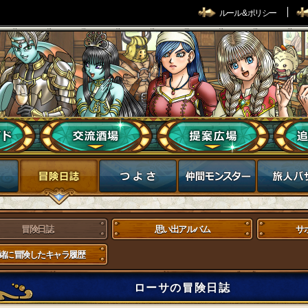
ルール & ポリシー
冒険日誌
思い出アルバム
サ
緒に冒険したキャラ履歴
ローサの冒険日誌