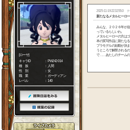
2025-11-19 22:32:55.0
テ
新たなるメタルヒーロー
みんな、２０２６年が迫
っているらしいわ。
メタルヒーローの方はゴ
本の実写作品に新たなる
プラモデルの始動が決ま
うところで解禁されるの
[ローサ]
で……あたしのチームの
キャラID
： PW242-014
種 族
： 人間
性 別
： 女
職 業
： ガーディアン
レベル
： 140