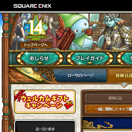
ローサのページ
冒険日誌
一緒に冒険したキャラ履
超一流の勇者