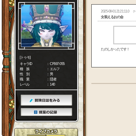
2025-08-01 21:21:11.0
テ
女装えるおの会
たのしかったです！
[トゥモ]
キャラID
： CF697-055
種 族
： エルフ
性 別
： 男
職 業
： 隠者
レベル
： 140