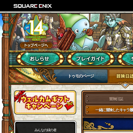
トゥモのページ
冒険日誌
一緒に冒険したキャラ履
みんなの緑の者