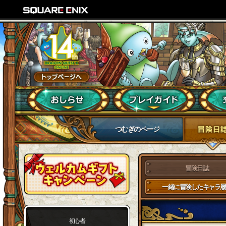
つむぎのページ
冒険日誌
一緒に冒険したキャラ履
初心者