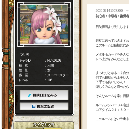
2026-05-14 19:27:30.0
テ
初心者！中級者！復帰者
日誌担当より失礼します
最初に言っておきますね
このルームは積極的にみ
[つむぎ]
メダル＆カードをみんな
レベ上げをみんなとしま
キャラID
： NJ460-108
種 族
： 人間
性 別
： 女
まったりとゆる～く自分
職 業
： スーパースター
何でも最初から上手い人
レベル
： 105
下手でも良いじゃん！
楽しくみんなと遊べたらサ
ルームメンバー３４名(主
コアタイム２１：３０～ 
このルームにはパラ出来