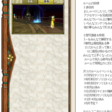
ルームの目標
１多目的
おしゃべりしたりして
アクセサリーを完成目
みんなでレベル上げ(解
いろんなコンテツをみん
他の事もみんなで行き
２聖守護者＆常闇
1～をみんなで練習する
※耐性は最低限ある事
(１だからと言って無く
りに迷惑が掛かるので
みんなで上手くなったら
ルームで何人も称号を
ルームで常闇は５に行
月１のルームイベントも
※7月5日サソリ１タイ
※8月30日サソリ1タイ
※9月20日サソリ1タイ
※10月お休み
※11月15日マイタケ職
※12月29日サソリ3人討
※1月~4月お休み
※5月予定？
ルームユニホームもあり