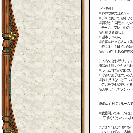
[入室条件]
※必ず挨拶の出来る人
※ボスに負けても笑って
※普段から固定のいない
※チーム、フレ、他のル
※年齢３８歳以上
※基本ソロの人
※自募集出来る人←１番
※週に３～４日インが出
※初心者でもある程度の
[こんな方はお断りします
※暴言を吐いたり迷惑行
※ルーム内固定や出会い
※小さいお子様のいる人
※後１足りないと言って
※フレ枠で相談誘いする人
※入室したけどメンバー
※退室する時はルームで
※数週間いてルームには
ご了承ください すみま
ここまで読んで頂きあり
いいね！は温かい応援し