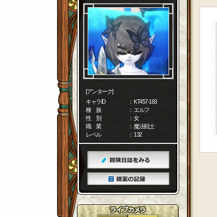
[アンターク]
キャラID
： KT457-183
種 族
： エルフ
性 別
： 女
職 業
： 魔法戦士
レベル
： 132