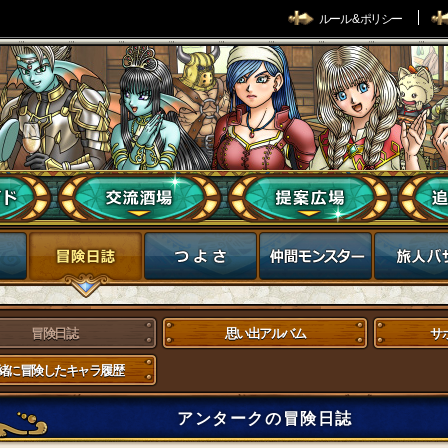
ルール & ポリシー
冒険日誌
思い出アルバム
サ
緒に冒険したキャラ履歴
アンタークの冒険日誌