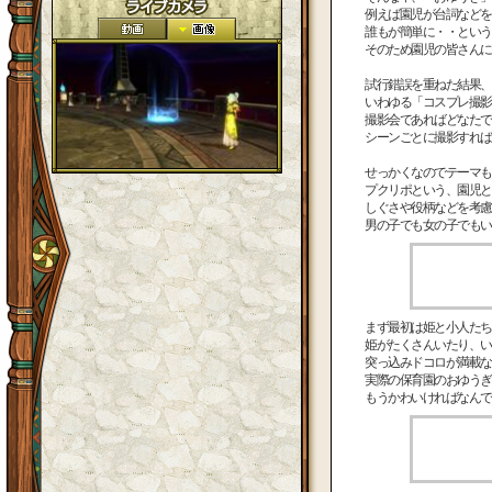
例えば園児が台詞などを
誰もが簡単に・・という
そのため園児の皆さんに
試行錯誤を重ねた結果、
いわゆる「コスプレ撮影
撮影会であればどなたで
シーンごとに撮影すれば
せっかくなのでテーマも
プクリポという、園児と
しぐさや役柄などを考慮
男の子でも女の子でもい
まず最初は姫と小人たち
姫がたくさんいたり、い
突っ込みドコロが満載な
実際の保育園のおゆうぎ
もうかわいければなんで