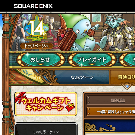
なぉのページ
冒険日誌
一緒に冒険したキャラ履
いやし系イケメン