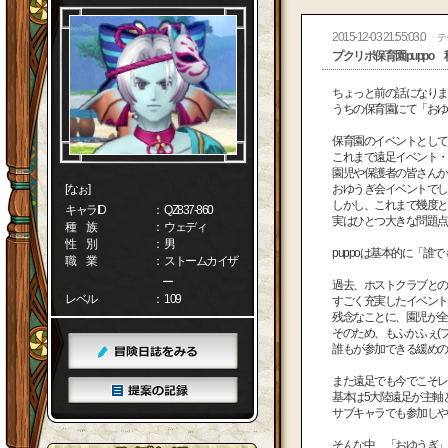
2015-12-03 21:55:03.0
テ
プクリポ保育園puppo
ちょっと前の話になります
うちの保育園にて「おゆ
保育園のイベントとして
これまで遠足イベント・
園児や保護者の皆さんか
[なぉ]
おゆうぎ会イベントでし
しかし、これまで幾度と
キャラID
： QZ837-860
実はひとつ大きな問題点
種 族
： ウェディ
性 別
： 男
puppoは基本的に「
職 業
： ストームカイザ
ー
過去、ホストクラブとの
レベル
： 109
すごく充実したイベント
残念なことに、園児が全
そのため、もふかふぇ(
誰もが参加できる緩めの
また遠足でも今でこそレ
基本は5大陸遠足が主軸
サブキャラでも参加しや
そんな中、「おゆうぎ」