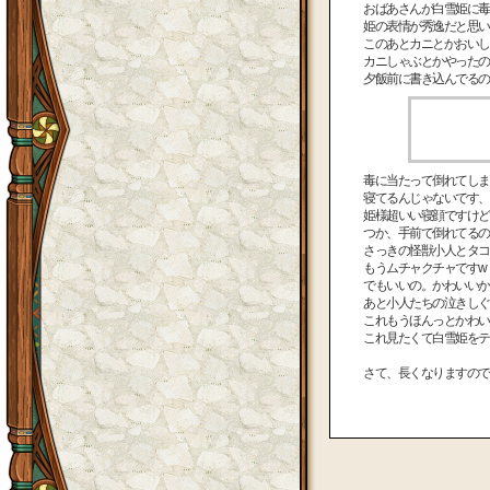
おばあさんが白雪姫に毒
姫の表情が秀逸だと思い
このあとカニとかおいし
カニしゃぶとかやったの
夕飯前に書き込んでるの
毒に当たって倒れてしま
寝てるんじゃないです、
姫様超いい寝顔ですけど
つか、手前で倒れてるの
さっきの怪獣小人とタコ
もうムチャクチャですw
でもいいの。かわいいか
あと小人たちの泣きしぐ
これもうほんっとかわい
これ見たくて白雪姫をテ
さて、長くなりますので