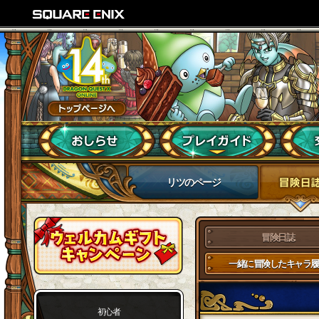
リツのページ
冒険日誌
一緒に冒険したキャラ履
初心者