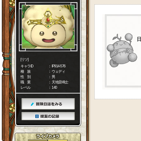
[リツ]
キャラID
： IP914-576
種 族
： ウェディ
性 別
： 男
職 業
： 天地雷鳴士
レベル
： 140