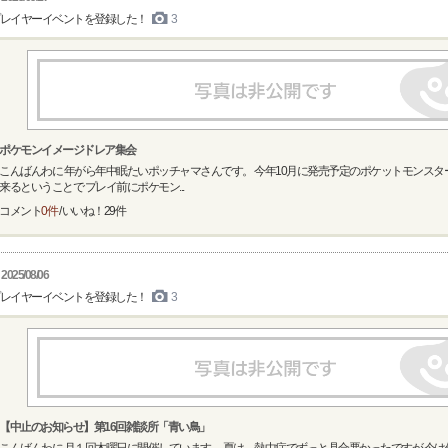
レイヤーイベントを登録した！
3
ポケモンイメージドレア集会
こんばんわに 年がら年中眠たいポッチャマさんです。 今年10月に発売予定のポケットモンスタ
来るということで プレイ前にポケモン...
コメント
0件
/ いいね！
29
件
2025/08/06
レイヤーイベントを登録した！
3
【中止のお知らせ】第16回雑談所「青い鳥」