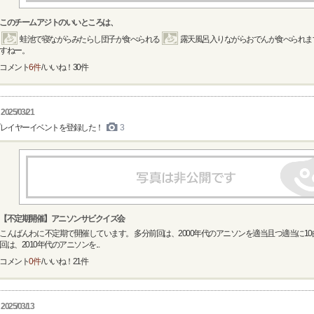
このチームアジトのいいところは、
蛙池で寝ながらみたらし団子が食べられる
露天風呂入りながらおでんが食べられま
すねー。
コメント
6件
/ いいね！
30
件
2025/03/21
レイヤーイベントを登録した！
3
【不定期開催】アニソンサビクイズ会
こんばんわに 不定期で開催しています。 多分前回は、2000年代のアニソンを適当且つ適当に10
回は、2010年代のアニソンを...
コメント
0件
/ いいね！
21
件
2025/03/13