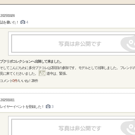
2025/10/26
誌を書いた！
4
プクリポコレクションへ出陣して来ました。
そしてこんにちわに 多分プクコレは2回目の参加です。 モデルとして出陣しました。 フレンド
見に来てくださいました。
道中は、緊張...
コメント
0件
/ いいね！
28
件
2025/10/11
レイヤーイベントを登録した！
3