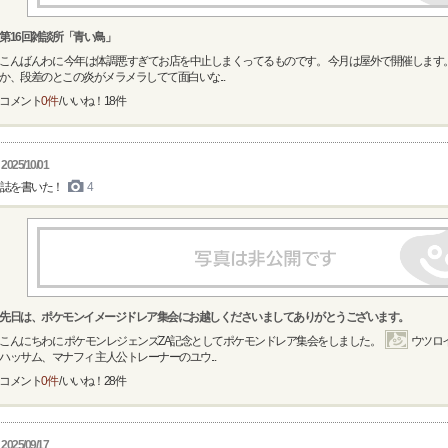
第16回雑談所「青い鳥」
こんばんわに 今年は体調悪すぎてお店を中止しまくってるものです。 今月は屋外で開催します
か、段差のとこの炎がメラメラしてて面白いな...
コメント
0件
/ いいね！
18
件
2025/10/01
誌を書いた！
4
先日は、ポケモンイメージドレア集会にお越しくださいましてありがとうございます。
こんにちわに ポケモンレジェンズZA記念としてポケモンドレア集会をしました。
ウツロ
ハッサム、マナフィ 主人公トレーナーのユウ...
コメント
0件
/ いいね！
28
件
2025/09/17