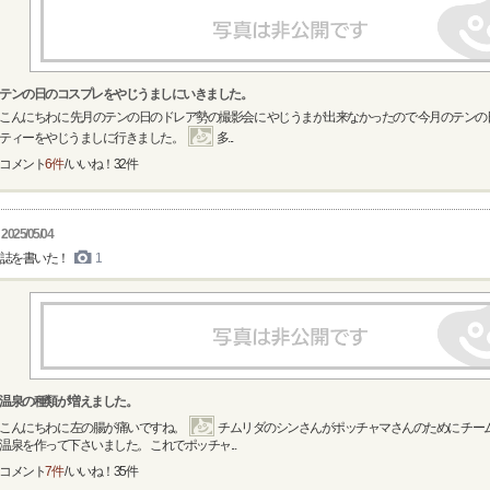
テンの日のコスプレをやじうましにいきました。
こんにちわに 先月のテンの日のドレア勢の撮影会に やじうまが出来なかったので 今月のテン
ティーをやじうましに行きました。
多...
コメント
6件
/ いいね！
32
件
2025/05/04
誌を書いた！
1
温泉の種類が増えました。
こんにちわに 左の腸が痛いですね。
チムリダのシンさんがポッチャマさんのために チー
温泉を作って下さいました。 これでポッチャ...
コメント
7件
/ いいね！
35
件