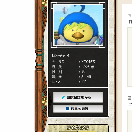
日
[ポッチャマ]
キャラID
： XF994-577
種 族
： プクリポ
性 別
： 男
職 業
： 占い師
レベル
： 112
プ