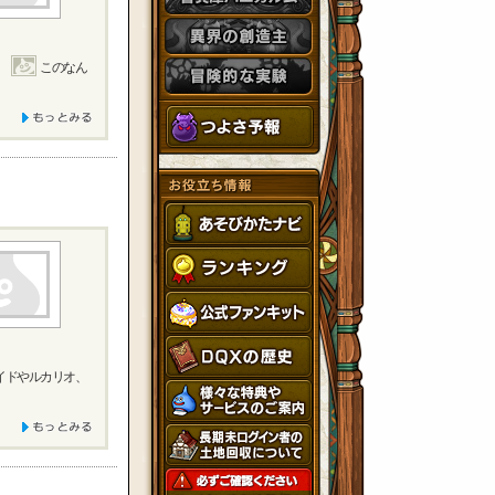
。
このなん
イドやルカリオ、