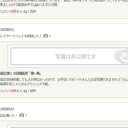
こんばんわに 月１回木曜日に開催しています。 夏は、熱中症でずっと具合悪かったですが 今
来ましたので盆休み中ではありますけど開...
コメント
0件
/ いいね！
21
件
2025/06/13
レイヤーイベントを登録した！
4
追記:第１５回雑談所「青い鳥」
追記:15分経過しても人が来なかったので、お手伝いのピッケさんとお宝写真行きますわ どうも
体調不良とメンタルクリニックで処...
コメント
0件
/ いいね！
14
件
2025/05/12
誌を書いた！
4