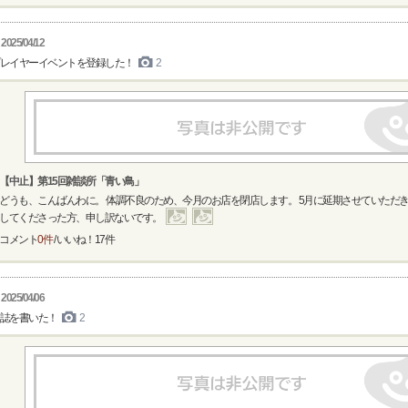
2025/04/12
レイヤーイベントを登録した！
2
【中止】第15回雑談所「青い鳥」
どうも、こんばんわに。 体調不良のため、今月のお店を閉店します。 5月に延期させていただき
してくださった方、申し訳ないです。
コメント
0件
/ いいね！
17
件
2025/04/06
誌を書いた！
2