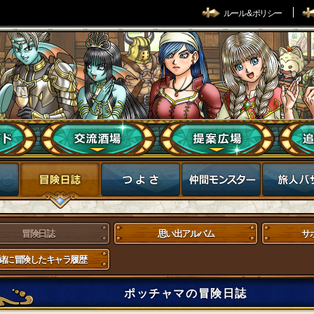
ルール & ポリシー
冒険日誌
思い出アルバム
サ
緒に冒険したキャラ履歴
ポッチャマの冒険日誌