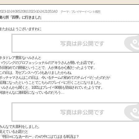
2023-10-24 09:52:08.0 2023-10-24 21:05:14.0
テーマ：プレイヤーイベント感想
拠り所「四季」に行きました
またおはようございますわに
ネタドレア豊富なハルさんと
ハウジングのプロフェッショナルのアキラさんが開いたお店です。
今回初めての開催ということで、人が来るか心配だったようです。
この日は、7(セブンスヘヴン)もありましたからね。
ポッチャマさんはこの日は、今いるチームの初めてのチムイベだったのだが
延期になったということでこちらのプレイベに行くことになりました。
ハルさんから聞くと、10/21はプレイベ90個も登録されていたようです。
何故そんなに激戦区になっているのだろう…
みんなで大喜利をしました。
覚えているお題だと
「明日○○になあーれー」の○の中にはてはまる単語は？