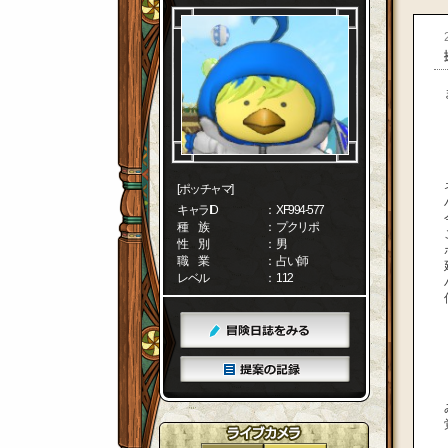
[ポッチャマ]
キャラID
： XF994-577
種 族
： プクリポ
性 別
： 男
職 業
： 占い師
レベル
： 112