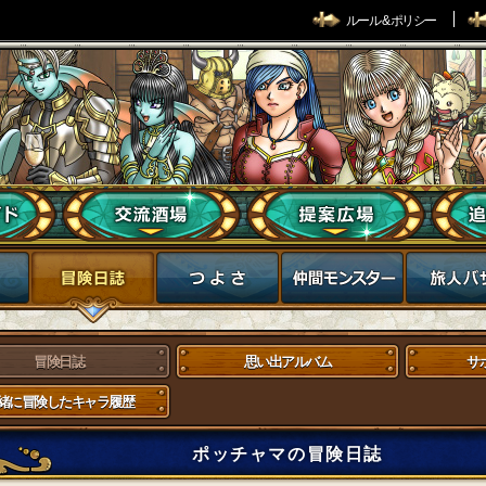
ルール & ポリシー
冒険日誌
思い出アルバム
サ
緒に冒険したキャラ履歴
ポッチャマの冒険日誌