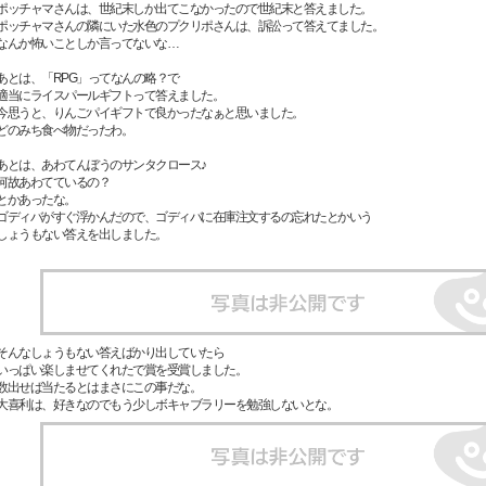
ポッチャマさんは、世紀末しか出てこなかったので世紀末と答えました。
ポッチャマさんの隣にいた水色のプクリポさんは、訴訟って答えてました。
なんか怖いことしか言ってないな…
あとは、「RPG」ってなんの略？で
適当にライスパールギフトって答えました。
今思うと、りんごパイギフトで良かったなぁと思いました。
どのみち食べ物だったわ。
あとは、あわてんぼうのサンタクロース♪
何故あわてているの？
とかあったな。
ゴディバがすぐ浮かんだので、ゴディバに在庫注文するの忘れたとかいう
しょうもない答えを出しました。
そんなしょうもない答えばかり出していたら
いっぱい楽しませてくれたで賞を受賞しました。
数出せば当たるとはまさにこの事だな。
大喜利は、好きなのでもう少しボキャブラリーを勉強しないとな。