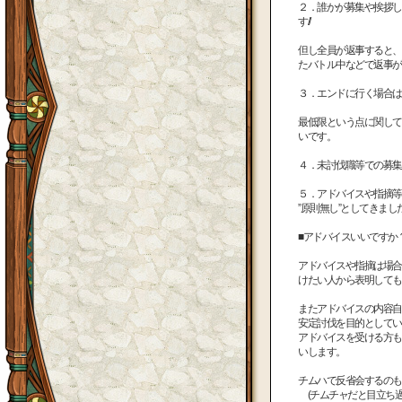
２．誰かが募集や挨拶し
す//
但し全員が返事すると、
たバトル中などで返事が
３．エンドに行く場合は
最低限という点に関して
いです。
４．未討伐職等での募集
５．アドバイスや指摘等
”原則無し”としてきま
■アドバイスいいですか
アドバイスや指摘は場合
けたい人から表明しても
またアドバイスの内容自
安定討伐を目的としてい
アドバイスを受ける方も
いします。
チムハで反省会するのも
(チムチャだと目立ち過