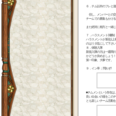
６．チム以外のフレと遊
但し、メンバーとの交
チームでの募集もかける
また絶対に相方と一緒じ
７．ハラスメント3審制
ハラスメントが3回以上
のはリダ迄にして下さい
８．体験入隊
新規入隊の方は一週間の
かどうか決めましょう！
第一印象、大事です。
９．イン率 ；問わず!
■チムメンという存在は
良い出会いの場をこのチ
とも楽しいチーム活動を