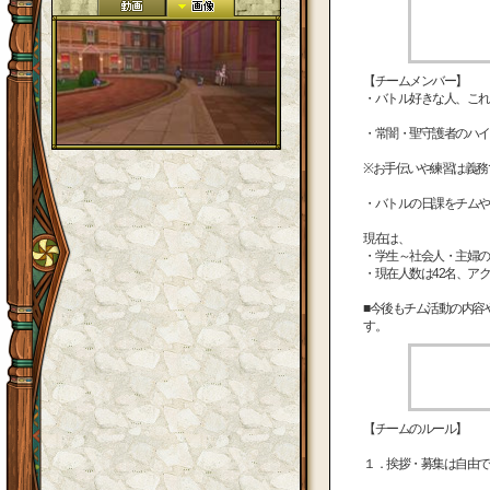
【チームメンバー】
・バトル好きな人、これ
・常闇・聖守護者のハイ
※お手伝いや練習は義務
・バトルの日課をチムや
現在は、
・学生～社会人・主婦の
・現在人数は42名、アク
■今後もチム活動の内容
す。
【チームのルール】
１．挨拶・募集は自由で