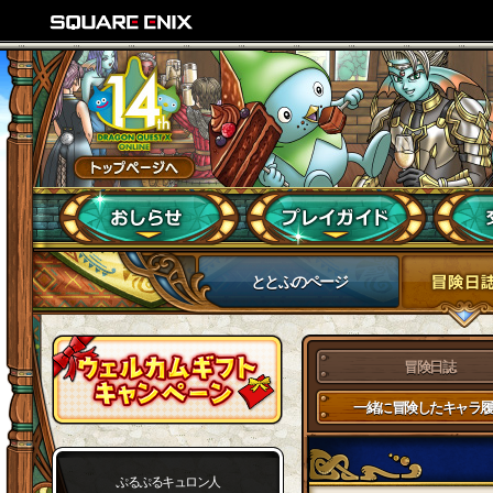
ととふのページ
冒険日誌
一緒に冒険したキャラ履
ぷるぷるキュロン人