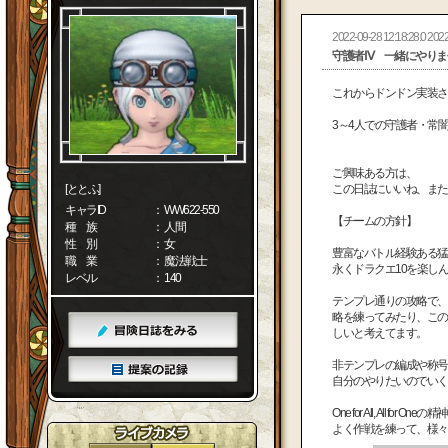
2022-09-28 12:18:28.0 2022
守護者Ⅳ 一緒にやりま
これからドンドン実装さ
3～4人での守護者・常
ご興味ある方は、
[ととふ]
この日誌にいいね、または
キャラID
： WW622-550
【チームの方針】
種 族
： 人間
性 別
： 女
豊富なバトル経験ある猛
職 業
： 魔法戦士
永くドラクエ10を楽し
レベル
： 140
テンプレ通りの攻略で、
略を練ってみたり、この
しいと考えてます。
非テンプレの編成や称号
自分のやりたいのでいく
One for All, All for Oneの
よく作戦を練って、様々