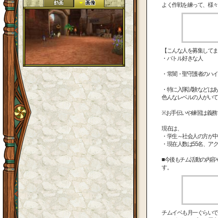
よく作戦を練って、様々
【こんな人を募集してま
・バトル好きな人
・常闇・聖守護者のハイ
・特に入隊試験などはあ
色んなレベルの人がいて
※お手伝いや練習は義務
現在は、
・学生～社会人の方が中
・現在人数は55名、アク
■今後もチム活動の内容
す。
チムイベも月一ぐらいで