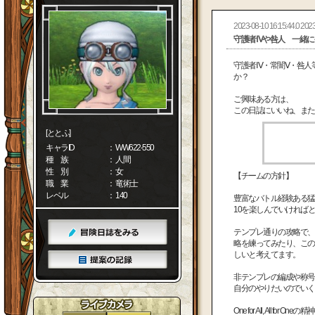
2023-08-10 16:15:44.0 2023
守護者Ⅳや咎人 一緒に
守護者Ⅳ・常闇Ⅴ・咎人
か？
ご興味ある方は、
この日誌にいいね、または
[ととふ]
キャラID
： WW622-550
種 族
： 人間
性 別
： 女
【チームの方針】
職 業
： 竜術士
レベル
： 140
豊富なバトル経験ある猛
10を楽しんでいければ
テンプレ通りの攻略で、
略を練ってみたり、この
しいと考えてます。
非テンプレの編成や称号
自分のやりたいのでいく
One for All, All for Oneの