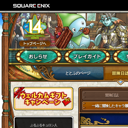
ととふのページ
冒険日誌
一緒に冒険したキャラ履
ぷるぷるキュロン人