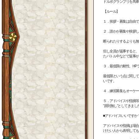
ドルボグランプリを馬車
【ルール】
１．挨拶・募集は自由で
２．誰かが募集や挨拶し
断られたりするよりも無
但し全員が返事すると、
たバトル中などで返事が
３．最低限の耐性、HP
最低限という点に関して
いです。
４．練習募集もオーケー
５．アドバイスや指摘等
”原則無し”としてきま
■アドバイスいいですか
アドバイスや指摘は場合
けたい人から表明しても