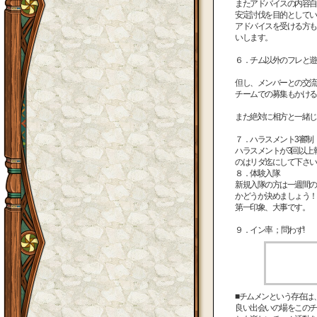
またアドバイスの内容自
安定討伐を目的としてい
アドバイスを受ける方も
いします。
６．チム以外のフレと遊
但し、メンバーとの交流
チームでの募集もかける
また絶対に相方と一緒じ
７．ハラスメント3審制
ハラスメントが3回以上
のはリダ迄にして下さい
８．体験入隊
新規入隊の方は一週間の
かどうか決めましょう！
第一印象、大事です。
９．イン率 ；問わず!
■チムメンという存在は
良い出会いの場をこのチ