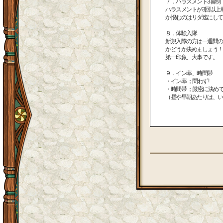
７．ハラスメント3審制
ハラスメントが3回以上
か恨むのはリダ迄にして
８．体験入隊
新規入隊の方は一週間の
かどうか決めましょう！
第一印象、大事です。
９．イン率、時間帯
・イン率 ；問わず!
・時間帯 ；厳密に決め
（昼や早朝あたりは、い