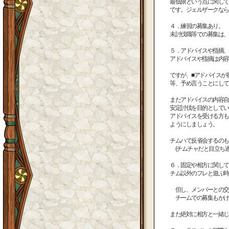
最低限という点に関して
です。ジェルザークなら
４．練習の募集あり。
未討伐職等での募集は、
５．アドバイスや指摘、
アドバイスや指摘は内容
ですが、■アドバイスが
等、予め言うことにして
またアドバイスの内容自
安定討伐を目的としてい
アドバイスを受ける方も
ようにしましょう。
チムハで反省会するのも
(チムチャだと目立ち過
６．固定や相方に関して
チム以外のフレと遊ぶ時
但し、メンバーとの交
チームでの募集もかけ
また絶対に相方と一緒じ