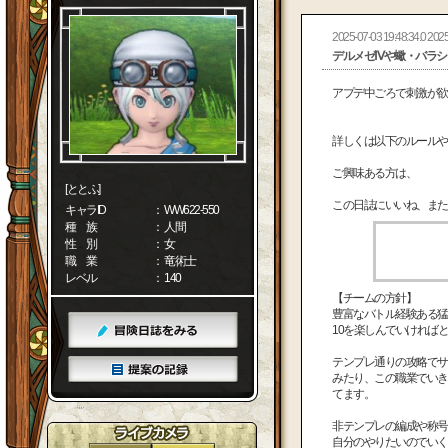
2025-07-03 19:48:34.0 2025
デルメゼⅣや蠍・バラシ
アプデ中ごろで刺激が欲
詳しくは以下のルールや
ご興味ある方は、
[ととふ]
この日誌にいいね、または
キャラID
： WW622-550
種 族
： 人間
性 別
： 女
職 業
： 竜術士
レベル
： 140
【チームの方針】
豊富なバトル経験ある猛
10を楽しんでいければ
テンプレ通りの攻略でサ
みたり、この職業でいき
てます。
非テンプレの編成や称号
自分のやりたいのでいく