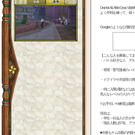
One for All, All for Oneの
よく作戦を練って、様々
Googleのような心理
【こんな人を募集してま
・バトル好きな人 デル
・常闇・聖守護者のハイ
・ドグドラや天獄等の周
・特に入隊試験などはあ
色んなレベルの人がいて
※お手伝いや練習は義務
現在は、
・学生～社会人の方が中
・現在人数は57名、アク
■今後もチム活動の内容