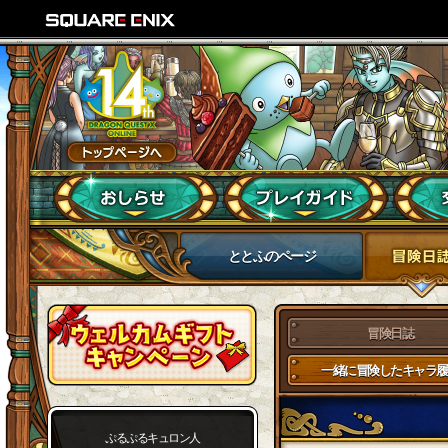
ととふのページ
冒険日誌
一緒に冒険したキャラ履
ぷるぷるキュロン人