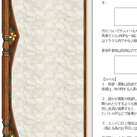
す。
月1ぐらいでチムイベも
馬車でドルポGPを一緒
はドラクエ内でやる人狼
参加不参加は自由なので
【ルール】
１．挨拶・募集は自由で
挨拶は、Inの時する人
２．誰かが募集や挨拶し
断られたりするよりも無
但し全員が返事すると、
たバトル中などで返事が
３．エンドに行く場合は
（揃える為のお手伝いは