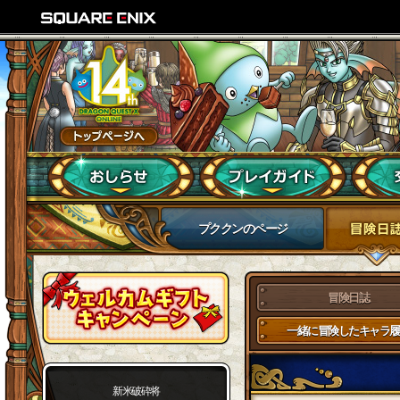
プククンのページ
冒険日誌
一緒に冒険したキャラ履
新米破砕将