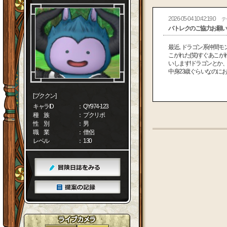
2026-05-04 10:42:19.0
テ
バトレクのご協力お願い
最近､ドラゴン系仲間モ
こがれた(笑)すぐあこ
いします!ドラゴンとか
中身23歳ぐらいなのにお
[プククン]
キャラID
： QY974-123
種 族
： プクリポ
性 別
： 男
職 業
： 僧侶
レベル
： 130