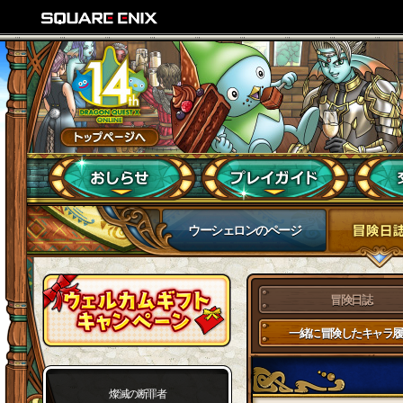
ウーシェロンのページ
冒険日誌
一緒に冒険したキャラ履
燦滅の断罪者