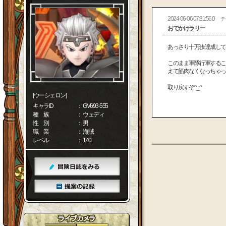
2024-06-06 07:31:56.0
テ
おでかけラリー
あっさり十万歩達成して
このまま軍隊行軍するこ
えて筋肉なくなっちゃっ
取り戻すぞ^_^
[ウーシェロン]
キャラID
： GV693-555
種 族
： ウェディ
性 別
： 男
職 業
： 海賊
レベル
： 140