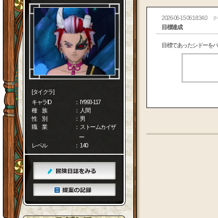
2026-06-15 06:18:34.0
テ
目標達成
目標であったシドーをバ
[タイクラ]
キャラID
： IY993-117
種 族
： 人間
性 別
： 男
職 業
： ストームカイザ
ー
レベル
： 140