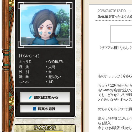
2026-03-07 08:12:49.0
テ
Switch2を買ったようん
〈サブアカ相手ならしぐ
[すらいむべす]
キャラID
： OH018-374
種 族
： 人間
性 別
： 女
ものすっっっごく今さらな
職 業
： 魔法使い
レベル
： 140
ちょうど12月あたりか
もSwitch2が店頭に
でも、どうせアプリ登録
とか思いながらずっとス
めちゃくちゃふつーに買
購入した時期にはちょう
らも購入！
今までは体験版で動かし