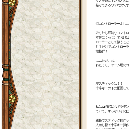
などを遊んでいるときに
裕ができるワケなのです
◎コントローラーよし…
取り外し可能なコントロー
本体にくっつけておけば
ローラーとして扱うこと
片手だけでコントローラ
性抜群！
……ただ、ね。
わたくし、ゲーム用のコ
左スティックは！！
十字キーの下に配置して
私はwii時代にもドラ
ていて、すっかりその仕
親指でスティック操作ッ
人差し指で十字キー操作