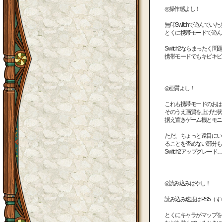
◎操作感よし！
無印Switchで遊ん
とくに携帯モードで遊ん
Switch2ならまったく問
携帯モードでもキビキビ
◎画質よし！
これも携帯モードのおは
そのうえ画質を上げた状
据え置きゲーム機とモニ
ただ、ちょっと遠目にい
ることを否めない部分も
Switch2アップグレ
◎読み込みはやし！
読み込み速度はPS5（
とくにキャラがマップを