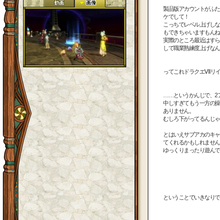
製品版アカウントがふた
ケでして！
こっちでレベル上げしな
もできちゃいますもんね
実際のところ最近はすら
して職業熟練度上げなん
ってこれドラクエⅦリイ
……というかんじで、2
中しすぎてもう一方の操
ありません。
むしろ下がってるんじゃ
とはいえサブアカのキャ
てくれるかもしれません
ゆっくりまったり遊んで
ということでいきなりです