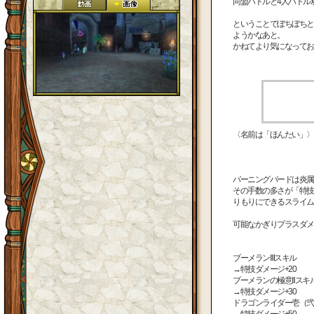
同盟バトルと4人バトル
ということでぼちぼちと
ようかなあと。
かねてより気になってお
〈名前は「ほんたい」〉
バーニングバードは炎属
その手数の多さが「特技
りもりにできるスライム
可能なかぎりプラスダメ
ブーメランⅢスキル
→特技ダメージ+20
ブーメランの極意Ⅱスキ
→特技ダメージ+30
ドラゴンライダー壱（弐
→特技ダメージ+50