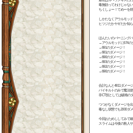
毒無効ってわけじゃない
ちくしょー！てめーを焼
しかたなくアウルモッド
ヒツジだかヤギだか知ら
ほんたいのバーニングバ
→アウルモッドに674の
→691のダメージ！
→681のダメージ！
→690のダメージ！
→693のダメージ！
→692のダメージ！
→690のダメージ！
合計なんと4811ダメー
バイキルトのみで魔法使
非CT技としては破格の
つつがなくダメージを出
毒なし状態でも2000
今回おためししてみて確
スライムは今後の咎人サ