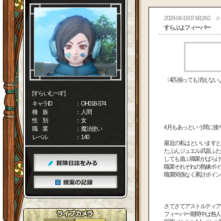
2026-04-18 07:48:24.0
テ
すらぷよフィーバー
〈4匹揃っても消えない
[すらいむべす]
キャラID
： OH018-374
種 族
： 人間
性 別
： 女
4月もあっという間に後
職 業
： 魔法使い
レベル
： 140
最近の私はといいますと
たぶんジュエル武器ふた
しても遊ぶ職業がばらけ
職業それぞれの熟練ポイ
職業関係なく累計ポイン
さてさてアストルティア
フィーバー期間中は咎人