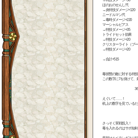
ほのおのせんし弐
→炎特技ダメージ+120
ニードルマン弐
→毒時ダメージ+220
マーシャルピアス
→特技ダメージ+35
トライドセット効果
→特技ダメージ+20
クリスターライト（ブー
→特技ダメージ+20
→合計+515
毒状態の敵に対する特技
この数字に7を掛けて、
3605！
えぐいて……！
机上の数字を見ているだ
さっそく実戦投入！
毒を入れるのはサポ短剣
最初はルベランギスに行