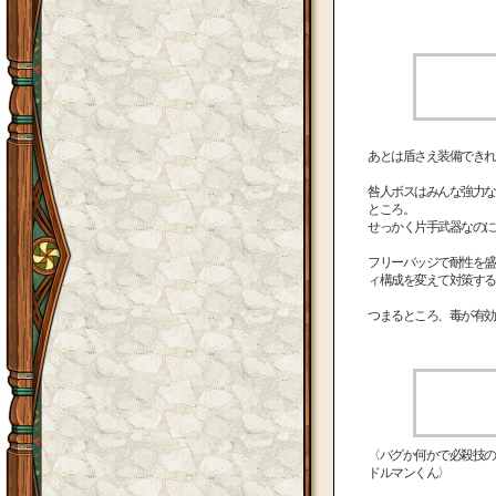
あとは盾さえ装備できれ
咎人ボスはみんな強力な
ところ。
せっかく片手武器なのに
フリーバッジで耐性を盛
ィ構成を変えて対策する
つまるところ、毒が有効
〈バグか何かで必殺技の
ドルマンくん〉