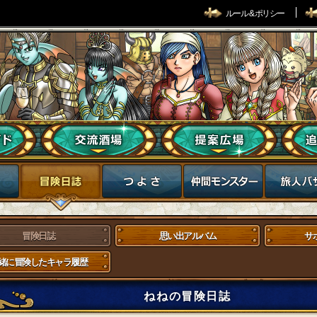
ルール & ポリシー
冒険日誌
思い出アルバム
サ
緒に冒険したキャラ履歴
ねねの冒険日誌