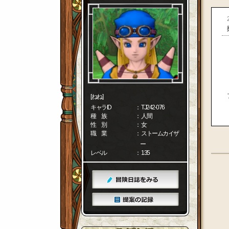
[ねね]
キャラID
： TJ242-076
種 族
： 人間
性 別
： 女
職 業
： ストームカイザ
ー
レベル
： 135