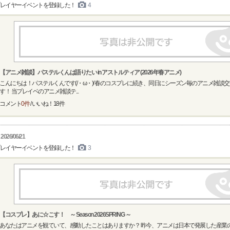
レイヤーイベントを登録した！
4
【アニメ雑談】パステルくんは語りたい in アストルティア (2026年春アニメ)
こんにちは！パステルくんです(/・ω・)/ 春のコスプレに続き、同日にシーズン毎のアニメ雑談
す！ 当プレイベのアニメ雑談テ...
コメント
0件
/ いいね！
18
件
2026/06/21
レイヤーイベントを登録した！
3
【コスプレ】あに☆こす！ ～ Season 2026SPRING ～
あなたはアニメを観ていて、感動したことはありますか？ 昨今、アニメは日本で発展した産業