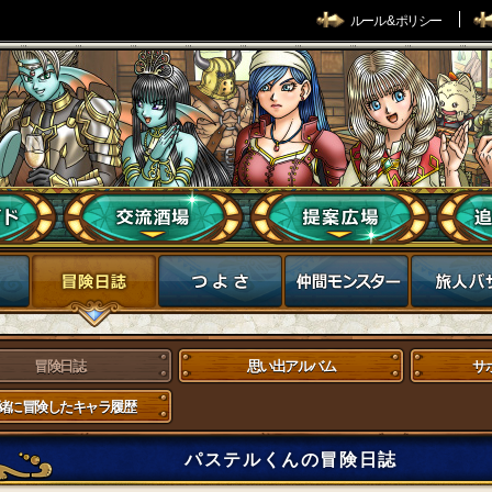
ルール & ポリシー
冒険日誌
思い出アルバム
サ
緒に冒険したキャラ履歴
パステルくんの冒険日誌