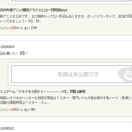
2026年春アニメ感想(ドラクエとは一切関係あrya
春アニメまとめです。 まだ観終わってない作品もありますが、ざっくりランキング。 近況の写
いってみましょう～ 1位 Dr....
コメント
0件
/ いいね！
17
件
2026/06/29
誌を書いた！
2
ミニゲーム「ドキドキ２択クイ～～～～～～ズ!!」 問題＆解答
例題 レオリオがハンターを目指す理由は？ スター：薄汚いクルタ族を絶やす為 ハート：医者に
試験の課題料理は？ スター：スシ ...
コメント
0件
/ いいね！
4
件
2026/06/21