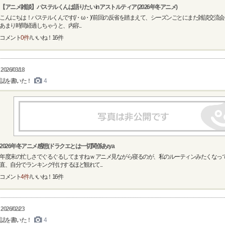
【アニメ雑談】パステルくんは語りたい in アストルティア (2026年冬アニメ)
こんにちは！パステルくんです(/・ω・)/ 前回の反省を踏まえて、シーズンごとにまた雑談交流
あまり時間経過しちゃうと、内容...
コメント
0件
/ いいね！
16
件
2026/03/18
誌を書いた！
4
2026年冬アニメ感想(ドラクエとは一切関係あrya
年度末の忙しさでぐるぐるしてますねｗ アニメ見ながら寝るのが、私のルーティンみたくなって
直、自分でランキング付けするほど観れて...
コメント
4件
/ いいね！
16
件
2026/02/23
誌を書いた！
4