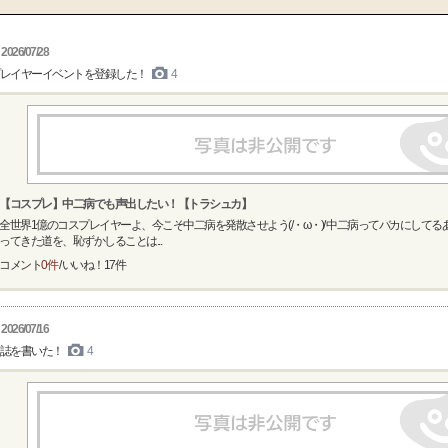
2026/07/28
レイヤーイベントを登録した！
4
【コスプレ】中二病でも声出したい！【トラシュカ】
全世界1億のコスプレイヤーよ、今こそ中二病を発散させよう(/・ω・)/ 中二病ってバカにしてる
ってきた道を、恥ずかしることは...
コメント
0件
/ いいね！
17
件
2026/07/16
誌を書いた！
4