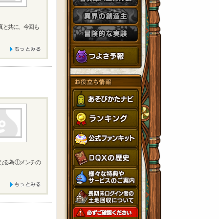
真と共に、今回も
なる為 ①メンチの