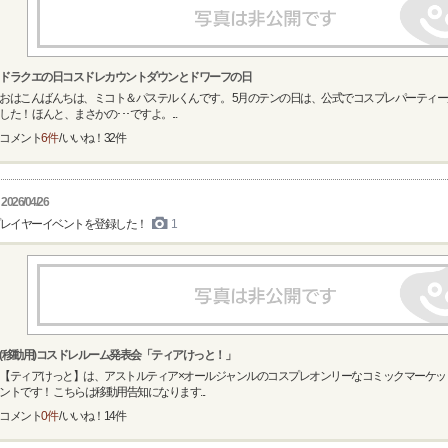
ドラクエの日コスドレカウントダウンとドワーフの日
おはこんばんちは、ミコト＆パステルくんです。 5月のテンの日は、公式でコスプレパーティ
した！ ほんと、まさかの･･･ですよ。...
コメント
6件
/ いいね！
32
件
2026/04/26
レイヤーイベントを登録した！
1
(移動用)コスドレルーム発表会「ティアけっと！」
【ティアけっと】は、アストルティア×オールジャンルのコスプレオンリーなコミックマーケッ
ントです！ こちらは移動用告知になります...
コメント
0件
/ いいね！
14
件