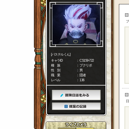
プ
[パステルくん]
キャラID
： CS159-722
種 族
： プクリポ
性 別
： 男
職 業
： 隠者
レベル
： 136
日