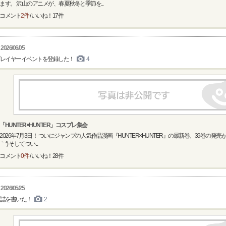
ます。 沢山のアニメが、春夏秋冬と季節を...
コメント
2件
/ いいね！
17
件
2026/06/05
レイヤーイベントを登録した！
4
「HUNTER×HUNTER」コスプレ集会
2026年7月3日！ ついにジャンプの人気作品漫画『HUNTER×HUNTER』の最新巻、39巻の発売が
｀*) そしてつい...
コメント
0件
/ いいね！
28
件
2026/05/25
誌を書いた！
2