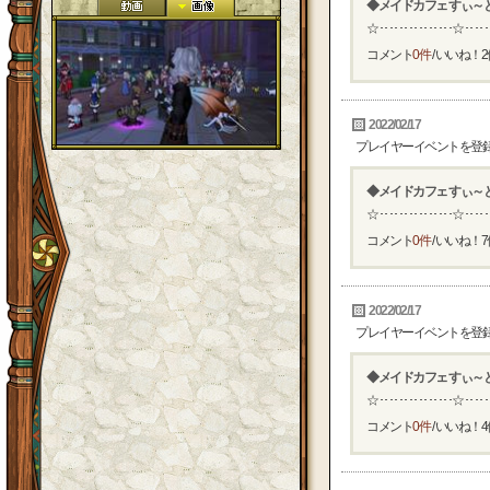
◆メイドカフェ すぃ～
☆･･････････････
コメント
0件
/ いいね！
2
2022/02/17
プレイヤーイベントを登
◆メイドカフェ すぃ～
☆･･････････････
コメント
0件
/ いいね！
7
2022/02/17
プレイヤーイベントを登
◆メイドカフェ すぃ～
☆･･････････････
コメント
0件
/ いいね！
4