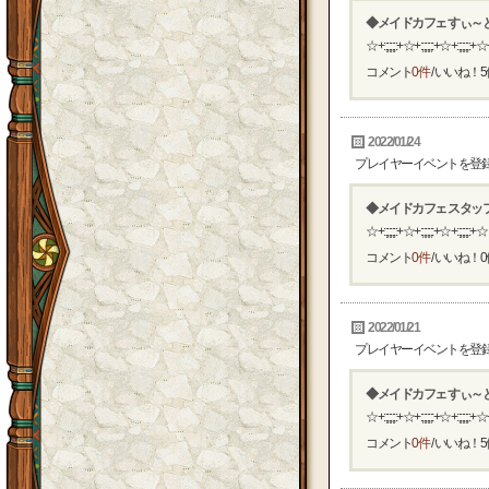
◆メイドカフェ すぃ～
☆+:;;;;;;:+☆+:;;;
コメント
0件
/ いいね！
5
2022/01/24
プレイヤーイベントを登
◆メイドカフェ スタッ
☆+:;;;;;;:+☆+:;;;;
コメント
0件
/ いいね！
0
2022/01/21
プレイヤーイベントを登
◆メイドカフェ すぃ～
☆+:;;;;;;:+☆+:;;;;;;:+☆+:;;
コメント
0件
/ いいね！
5