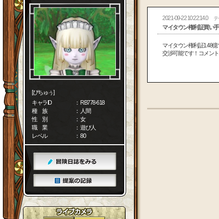
2021-09-22 10:22:14.0
テ
マイタウン権利証買い手
マイタウン権利証1.48
交渉可能です！コメント
[ぴちゅぅ]
キャラID
： RB778-618
種 族
： 人間
性 別
： 女
職 業
： 遊び人
レベル
： 80