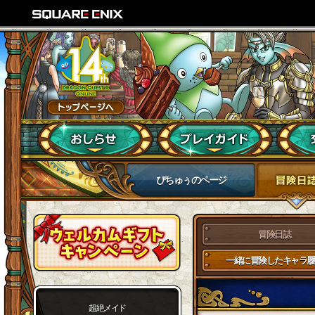
ぴちゅぅのページ
冒険日誌
一緒に冒険したキャラ履
超絶メイド