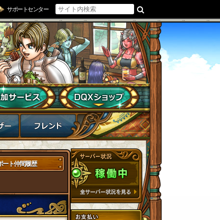
サポートセンター
ポート仲間履歴