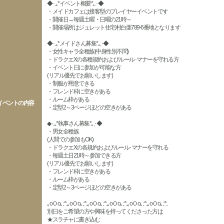
◆･.｡*イベント概要*｡.･◆
・メイドカフェは接客型のプレイヤーイベントです
・開催日→毎週土曜・日曜の21時～
・開催場所はジュレット住宅村白亜789-6番地となります
◆･.｡*メイドさん募集*｡.･◆
・女性キャラ全種族(中身性別不問)
・ドラクエXの各種規約およびルール･マナーを守れる方
・イベント日に参加が可能な方
(リアル優先でお願いします)
・制服が用意できる
・フレンド枠に空きがある
・ルーム枠がある
イベントの内容
・定型2～3ページほどの空きがある
◆･.｡*執事さん募集*｡.･◆
・男女全種族
(人間での参加もOK)
・ドラクエXの各規約およびルール･マナーを守れる
・毎週土日21時～参加できる方
(リアル優先でお願いします)
・フレンド枠に空きがある
・ルーム枠がある
・定型2～3ページほどの空きがある
｡oＯo｡.:*:.｡oＯo｡.:*:.｡oＯo｡.:*:.｡oＯo｡.:*:.｡oＯo｡.:*:.｡oＯo｡.:*:.
別日をご希望の方や興味を持ってくださった方は
★スラチャに書き込む