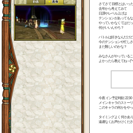
さてさて 目標とはいっ
去年から考えてみて
日課やレベル上げは
テンションがあってもな
やっていかなくてはだっ
何がいいんやろ？
バトルは好きなんだけど
今のテンションや忙しさ
まだ難しいのかな？
みなさんがやっているこ
よかったら教えてね～(^ー
今夜 イン予定時刻 22:30
メインキャラのストーリ
このキャラの何かをやって
タイミングよく 何かあ
遠慮なくお声かけくださいね