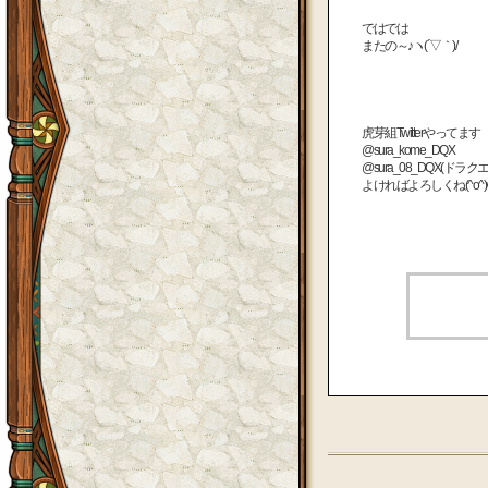
ではでは
またの～♪ヽ(´▽｀)/
虎芽組Twitterやってます
@sura_kome_DQX
@sura_08_DQX(ドラク
よければよろしくね(^o^