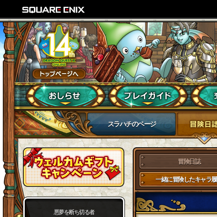
スラハチのページ
冒険日誌
一緒に冒険したキャラ履
悪夢を断ち切る者