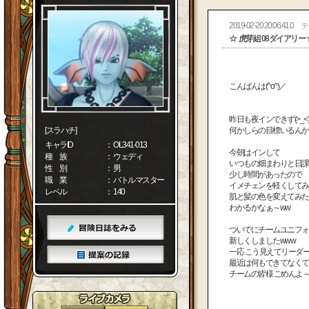
2019-02-20 20:06:41.0
テ
☆ 虎芽組 08ダイアリー 
こんばんは(^o^)／
昨日も夜インできず(>_<)
[スラハチ]
何かしらの目標いるんかな
キャラID
： OL341-013
今朝はインして
種 族
： ウェディ
いつもの畑まわりと日課
性 別
： 男
少し時間があったので
職 業
： バトルマスター
イメチェンを軽くしてみま
レベル
： 140
肌と髪の色を変えてみた(^
わかるかなぁ～ww
ついでにチームユニフォ
新しくしましたwww
一応 こう見えてリーダ
最近は何もできてなくて
チームの皆様 ごめんよ～(>