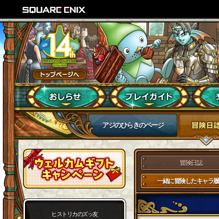
アジのひらきのページ
冒険日誌
一緒に冒険したキャラ履
ヒストリカのズッ友