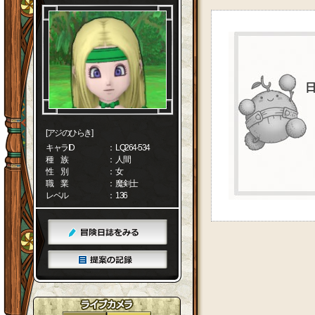
[アジのひらき]
キャラID
： LQ264-534
種 族
： 人間
性 別
： 女
職 業
： 魔剣士
レベル
： 136