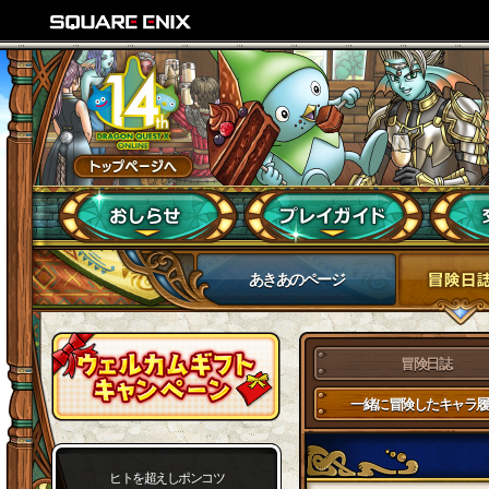
あきあのページ
冒険日誌
一緒に冒険したキャラ履
ヒトを超えしポンコツ