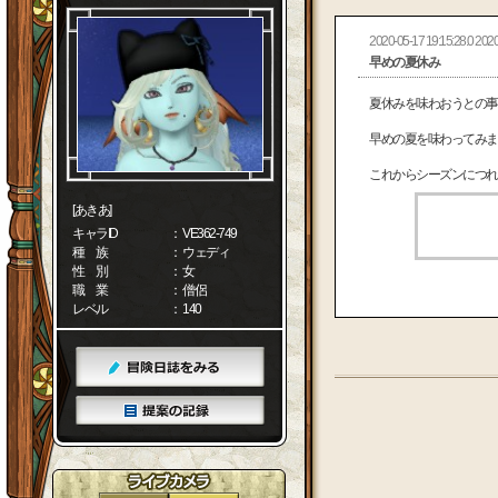
2020-05-17 19:15:28.0 2020
早めの夏休み
夏休みを味わおうとの事
早めの夏を味わってみま
これからシーズンにつれ
[あきあ]
キャラID
： VE362-749
種 族
： ウェディ
性 別
： 女
職 業
： 僧侶
レベル
： 140