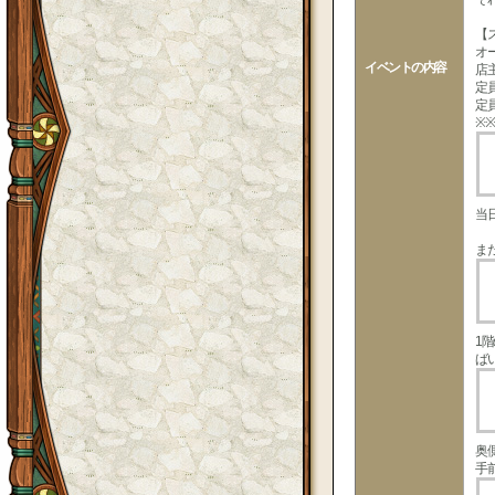
【
オ
イベントの内容
店
定
定
※
当
ま
1
ば
奥
手