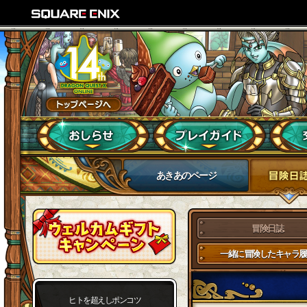
あきあのページ
冒険日誌
一緒に冒険したキャラ履
ヒトを超えしポンコツ