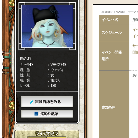
2020-10-18 10:12:10.0
テーマ
イベント名
第5
イ
スケジュール
イ
サ
イベント開催
開
[あきあ]
場所
キャラID
： VE362-749
種 族
： ウェディ
性 別
： 女
あ
職 業
： 旅芸人
レベル
： 138
参加条件