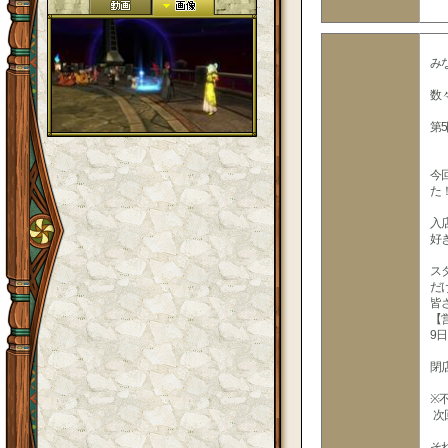
み
数
第
今
た
入
好
ス
だ
皆
【
9日
閉
※
次
そ