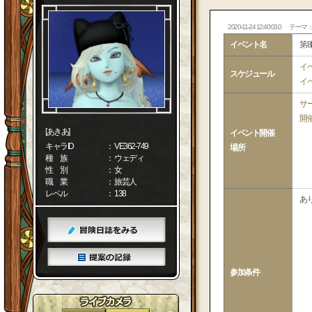
2020-11-24 12:40:03.0
テーマ
イベント名
第8
イ
スケジュール
イ
サ
開
[あきあ]
イベント開催
キャラID
： VE362-749
場所
種 族
： ウェディ
性 別
： 女
職 業
： 旅芸人
レベル
： 138
あ
参加条件