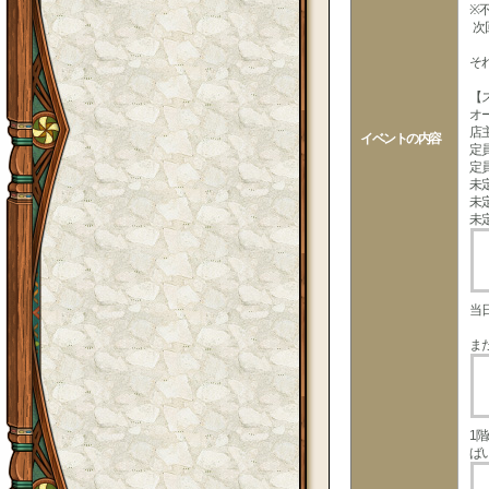
※
次
そ
【
オ
店
イベントの内容
定
定
未
未
未
当
ま
1
ば