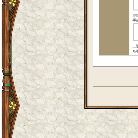
奥
手
二
ち