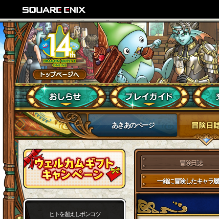
あきあのページ
冒険日誌
一緒に冒険したキャラ履
ヒトを超えしポンコツ