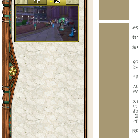
み
数
第
今
と
＊
入
好
ス
だ
皆
【
25
閉