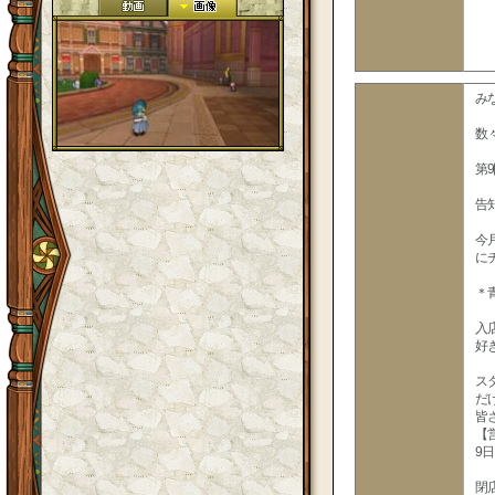
み
数
第
告
今
に
＊
入
好
ス
だ
皆
【
9日
閉