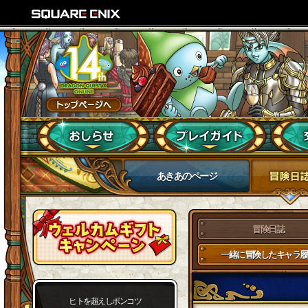
あきあのページ
冒険日誌
一緒に冒険したキャラ履
ヒトを超えしポンコツ