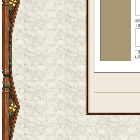
奥
手
二
ち