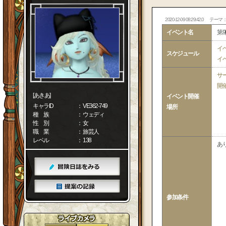
2020-12-09 08:29:42.0
テーマ
イベント名
第9
イ
スケジュール
イ
サ
開
[あきあ]
イベント開催
キャラID
： VE362-749
場所
種 族
： ウェディ
性 別
： 女
職 業
： 旅芸人
レベル
： 138
あ
参加条件