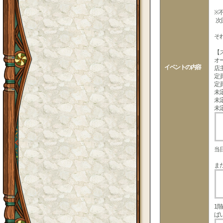
※
次
そ
【
オ
イベントの内容
店
定
定
未
未
未
当
ま
1
ば