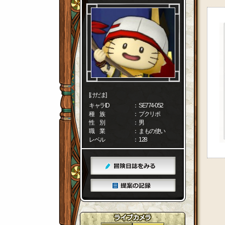
[けだま]
キャラID
： SE774-052
種 族
： プクリポ
性 別
： 男
職 業
： まもの使い
レベル
： 128