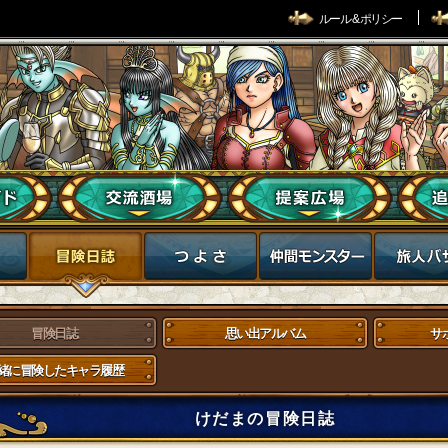
ルール & ポリシー
冒険日誌
思い出アルバム
サ
緒に冒険したキャラ履歴
けだまの冒険日誌