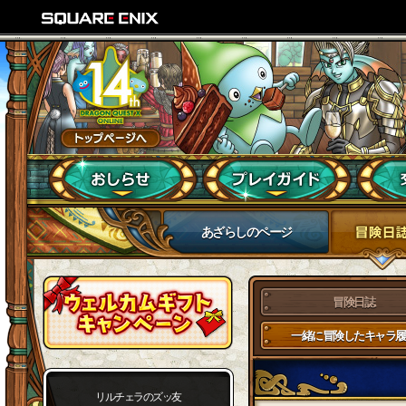
あざらしのページ
冒険日誌
一緒に冒険したキャラ履
リルチェラのズッ友