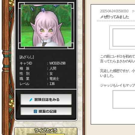
2025-04-24 00:58:03.0
テ
メゼ行ってみました
この前にレギロを初めて
[あざらし]
言ってたらまさかの4人
キャラID
： WO020-298
種 族
： 人間
完走した感想ですが、小
性 別
： 女
いました。
職 業
： 竜術士
レベル
： 136
ジャッジもレイもマップ