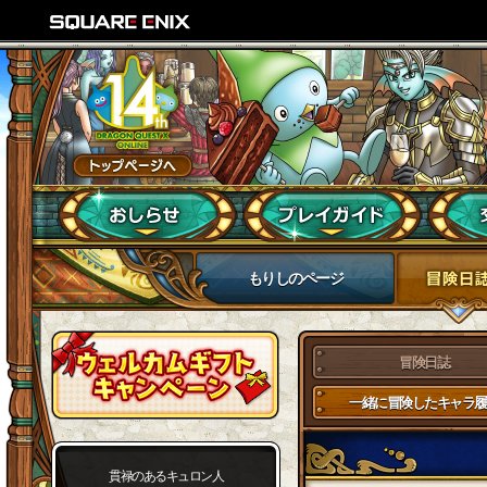
もりしのページ
冒険日誌
一緒に冒険したキャラ履
貫禄のあるキュロン人