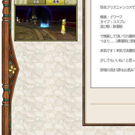
現在プリズニャンコスで
種族：ドワーフ
タイプ：コスプレ
並び順：新着順
で検索して頂いての最終
つまり……1番最初に登
本気です！本気で決勝投
少しでもいいね！と思っ
皆様の清き1票をお恵み