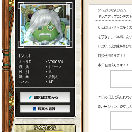
2014-06-25 06:42:04.0
テ
ドレスアップコンテスト
初日に比べさらに多くの
を頂きまして本当にあり
いよいよ現実味を帯びて
[もりし]
目指せ決勝投票！！
キャラID
： VP900-604
本日も頑張ります！！
種 族
： ドワーフ
性 別
： 男
職 業
： 旅芸人
レベル
： 140
昨日の日誌に乗せれなか
別バージョン。逆立ちの