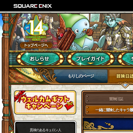
もりしのページ
冒険日誌
一緒に冒険したキャラ履
貫禄のあるキュロン人