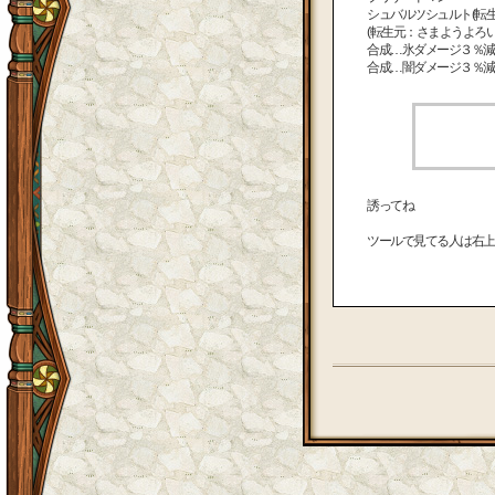
シュバルツシュルト(転生
(転生元：さまようよろい
合成…氷ダメージ３％減
合成…闇ダメージ３％減
誘ってね
ツールで見てる人は右上