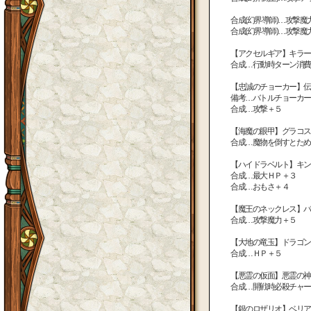
合成(幻界導師)…攻撃魔
合成(幻界導師)…攻撃
【アクセルギア】キラー
合成…行動時ターン消費
【忠誠のチョーカー】伝
備考…バトルチョーカー
合成…攻撃＋５
【海魔の眼甲】グラコス
合成…魔物を倒すとため
【ハイドラベルト】キン
合成…最大ＨＰ＋３
合成…おもさ＋４
【魔王のネックレス】バ
合成…攻撃魔力＋５
【大地の竜玉】ドラゴン
合成…ＨＰ＋５
【悪霊の仮面】悪霊の神
合成…開戦時必殺チャー
【銀のロザリオ】ベリア