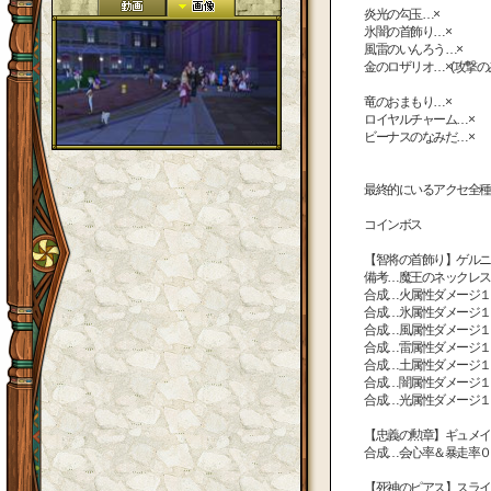
炎光の勾玉…×
氷闇の首飾り…×
風雷のいんろう…×
金のロザリオ…×(攻撃の
竜のおまもり…×
ロイヤルチャーム…×
ビーナスのなみだ…×
最終的にいるアクセ全種
コインボス
【智将の首飾り】ゲルニ
備考…魔王のネックレス
合成…火属性ダメージ１
合成…氷属性ダメージ１
合成…風属性ダメージ１
合成…雷属性ダメージ１
合成…土属性ダメージ１
合成…闇属性ダメージ１
合成…光属性ダメージ１
【忠義の勲章】ギュメイ
合成…会心率＆暴走率０
【死神のピアス】スライ