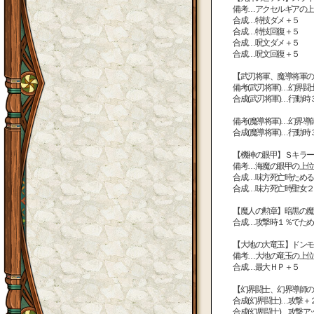
備考…アクセルギアの上
合成…特技ダメ＋５
合成…特技回復＋５
合成…呪文ダメ＋５
合成…呪文回復＋５
【武刃将軍、魔導将軍の
備考(武刃将軍)…幻界
合成(武刃将軍)…行動時
備考(魔導将軍)…幻界
合成(魔導将軍)…行動時
【機神の眼甲】Ｓキラー
備考…海魔の眼甲の上位
合成…味方死亡時ためる
合成…味方死亡時聖女２
【魔人の勲章】暗黒の魔
合成…攻撃時１％でため
【大地の大竜玉】ドンモ
備考…大地の竜玉の上位
合成…最大ＨＰ＋５
【幻界闘士、幻界導師の
合成(幻界闘士)…攻撃＋
合成(幻界闘士)…攻撃ア