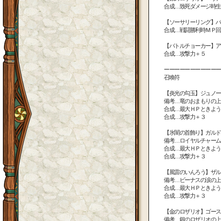
合成…致死ダメージ時生
【ソーサリーリング】バ
合成…戦闘勝利時ＭＰ回
【バトルチョーカー】ア
合成…攻撃力＋５
ーーーーーーーーーーー
召喚符
【炎光の勾玉】ジュノー
備考…竜のおまもりの上
合成…最大ＨＰときよう
合成…攻撃力＋３
【氷闇の首飾り】ガルド
備考…ロイヤルチャーム
合成…最大ＨＰときよう
合成…攻撃力＋３
【風雷のいんろう】ザル
備考…ビーナスの涙の上
合成…最大ＨＰときよう
合成…攻撃力＋３
【金のロザリオ】ゴース
備考…銀のロザリオの上