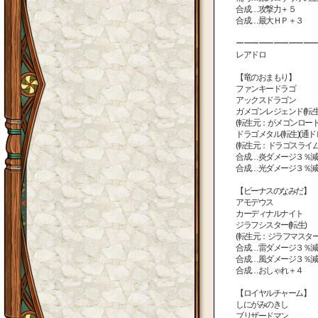
合成…攻撃力＋５
合成…最大ＨＰ＋３
ーーーーーーーーーーー
レアドロ
【竜のおまもり】
ファンキードラゴ
アックスドラゴン
ガメゴンレジェンド(転生
(転生元：がメゴンロード
ドラゴメタル(転生)(通ド
(転生元：ドラゴスライム
合成…炎ダメージ３％減
合成…光ダメージ３％減
【ビーナスのなみだ】
アモデウス
カーディナルナイト
ジラフシスター(転生)
(転生元：ジラフマスター
合成…雷ダメージ３％減
合成…風ダメージ３％減
合成…おしゃれ＋４
【ロイヤルチャーム】
しにがみのきし
ブリザードマン