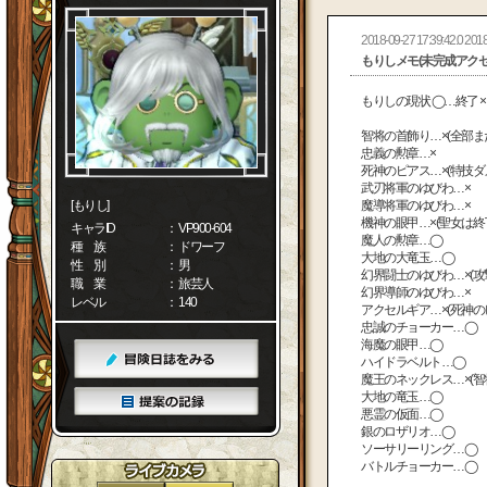
2018-09-27 17:39:42.0 2018
もりしメモ(未完成アクセ
もりしの現状 ◯…終了 
智将の首飾り…×(全部ま
忠義の勲章…×
死神のピアス…×(特技ダ
武刃将軍のゆびわ…×
[もりし]
魔導将軍のゆびわ…×
機神の眼甲…×(聖女は終
キャラID
： VP900-604
魔人の勲章…◯
種 族
： ドワーフ
大地の大竜玉…◯
性 別
： 男
幻界闘士のゆびわ…×(攻
職 業
： 旅芸人
幻界導師のゆびわ…×
レベル
： 140
アクセルギア…×(死神の
忠誠のチョーカー…◯
海魔の眼甲…◯
ハイドラベルト…◯
魔王のネックレス…×(智
大地の竜玉…◯
悪霊の仮面…◯
銀のロザリオ…◯
ソーサリーリング…◯
バトルチョーカー…◯