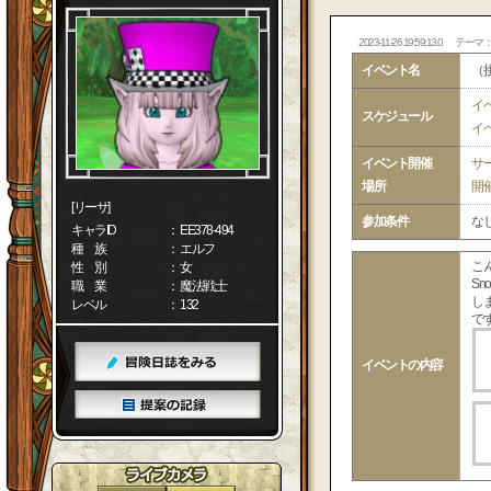
2023-11-26 19:59:13.0
テーマ
イベント名
（
イ
スケジュール
イ
イベント開催
サ
場所
開
[リーサ]
参加条件
な
キャラID
： EE378-494
種 族
： エルフ
こ
性 別
： 女
S
職 業
： 魔法戦士
し
レベル
： 132
で
イベントの内容