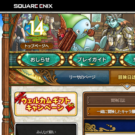
リーサのページ
冒険日誌
一緒に冒険したキャラ履
みんなの願い