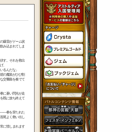
の爆雷がドーム状
飲み込まれてしま
伏す。それを救出
げ、
いるんだな」
碧の魔装がひび割
な交響曲を奏でて
拳に蒼い閃光が走
を既に放ち終えて
――拳を穿たれた
首尾よく救い出し
常に惜しまれます