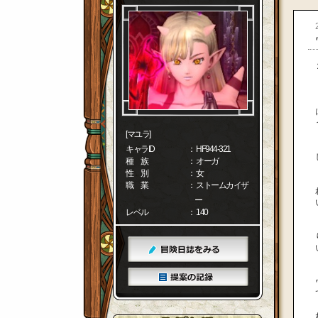
[マユラ]
キャラID
： HF944-321
種 族
： オーガ
性 別
： 女
職 業
： ストームカイザ
ー
レベル
： 140