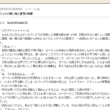
2026-05-30 18:08:44.0
テーマ：その他
ウェナの碧い海と蒼穹の執事
２０ Secret of Evolution③
「ゴアアアァァァァーッ!!」
おもむろに立ち上がったウングラが交差した両腕を解き放った時、巨獣を中心に禍々しい深紫
に展開。紙一重の差で範囲から外れたセバスとメギウスの眼前で、一歩遅れたゼーエンが爆雷に
う。
「ぐあぁっ！」
紺碧の魔装が凄絶な電圧で弾け飛び、ゼーエンが全身から黒煙を噴き出しながらその場に倒れ
しようとセバスが駆け寄るも、後一歩のところでウングラがゼーエンの体を片手で軽々と拾い上
「グッハッハッハ、惜しかったなぁ……お前達はそこで、ゼーエンがバラバラになるのを眺めて
大気を震わせる声でウングラが勝ち誇りながら、ゼーエンを握る手に力を込める。たちまち紺
れ、骨がきしむ音が生々しく響き渡るその惨劇は、常人であれば耳を塞がずにはいられない残虐
いた。
「あ、うがあああぁぁ……っ!!」
ゼーエンの苦悶の叫びが空洞内をこだまする――が、それは長くは続かなかった。握り締めた
り、たまらず手を離してしまったウングラの目線の先には、ウェナブルー・クラッシュの斬撃波
いたセバスの姿があった。
「外法を用いて己が弟を容赦なく殺めんとするとは、やはり貴様こそ真の外道！」
セバスがビシッと指を差して口上を述べるのは、ヒーローとして見栄を切るためだけではない
ウングラの憎々しげな目がセバスへと向けられているその隙に、メギウスが落下したゼーエンを
ていた。
（流石はセバスさん、私がどう動くかを十分に理解している。やはり私の手元に居ないことが非
ね、アズール・プルミエ）