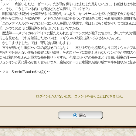
「フン……命拾いしたな、ゼーエン。だが俺を倒すにはまだまだ足りない上に、お前はもはや使
い。そら、こうしている内にも俺はどんどん再生していくぞ？」
剛獣鬼の切り裂かれた傷跡が徐々に塞がりつつあり、かつゼーエンを欠いた状態で火力を出さ
う明らかに悪化した状況の中、メギウスが地面に手をついて黄緑色に淡く光る魔法陣を展開する
「このメディカルデバイスにゼーエンさんを置いた状態で、私はしばらく彼を守りつつ戦わねば
間、かつてのように最前列をお任せしてもよいですかね」
魔法陣――メディカルデバイスに横たえられたゼーエンの体が粒子に包まれ、少しずつだが紺
兆しを見せる。それを確認したセバスは、メギウスの依頼に頷いてみせるのであった。
「かしこまりました。では、守りはお願いします」
言うが早いが、既にセバスの姿はそこにはなく――再び上空から流星のように閃くウェナブル
先程と寸分違わない箇所を袈裟に切り裂き、そのスピードに対処しきれないウングラが苦悶のう
ならば着地を狙わんと巨大な拳を振り下ろすも、今度はセバスの拳をまとう青白い闘竜の牙――
リュシオンが天に昇るが如く食らいつき、魔装のオーラと竜闘気が織り成すＶ字を鮮やかに刻み
〜２０ Secret of Evolution④へ続く〜
ログインしていないため、コメントを書くことはできません。