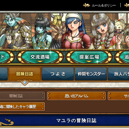
ルール & ポリシー
冒険日誌
思い出アルバム
サ
緒に冒険したキャラ履歴
マユラの冒険日誌