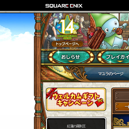
マユラのページ
一
紅蓮の羅刹王