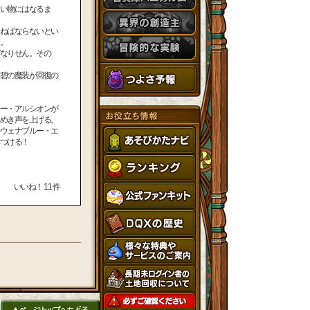
い物にはなるま
ねばならないとい
。
なりせん。その
碧の魔装が回復の
ー・アルシオンが
めき声を上げる。
ウェナブルー・エ
つける！
いいね！
11
件