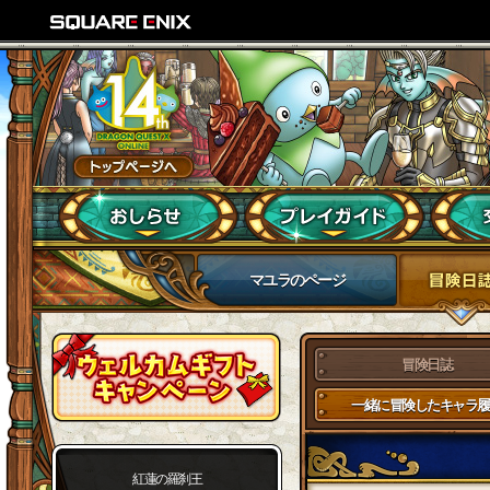
マユラのページ
冒険日誌
一緒に冒険したキャラ履
紅蓮の羅刹王