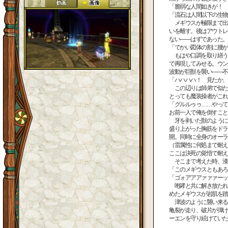
「脆弱な人間如きが！ 
「流石は人間以下の生物
メギウスが極限まで出
いを離す。後はアウトレ
ない――はずであった。
「でかい図体の割に腰が
もはや口調を取り繕う
で再現してみせる。ウン
波動が巨獣を襲い――不
「ハハハハ！ 見たか、
この辺りは師弟で似た
とっても魔装操者がこれ
「グルルゥゥ……やって
お前一人で俺を倒すこと
牙を剥いた獣のように
盛り上がった胸筋をドラ
開。同時に全身のオーラ
（雷属性に何処まで耐え
ここは決死の覚悟で耐え
そこまで考えた時、漆
「このメギウスともあろ
「ゴォアアアァァァーッ!
咆哮と共に解き放たれ
めたメギウスが岩肌を踏
津波のように襲い来る
亀裂が走り、破片が弾け
ーエンを守り続けていた