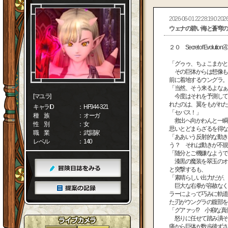
2026-06-01 22:28:19.0 2026
ウェナの碧い海と蒼穹の
２０ Secret of Evolution④
「グゥゥ、ちょこまかと
その巨体からは想像も
前に着地するウングラ。
「当然、そう来るよなぁ
[マユラ]
今度はそれを予測して
れたのは、翼をもがれた
キャラID
： HF944-321
「セバス！」
種 族
： オーガ
救出へ向かわんと一瞬
性 別
： 女
思いとどまらざるを得な
職 業
： 武闘家
「ああいう反射的な動き
レベル
： 140
う？ それは動きが不規
「随分とご機嫌なようで
漆黒の魔装を翠玉のオ
と突撃するも、
「素晴らしい出力だが、
巨大な右拳が容赦なく
ラーによって巧みに軌道
た刃がウングラの腹部を
「グアァッ!? 小癪な真
怒りに任せて踏み潰そ
痛から巨体が数歩後ずさ