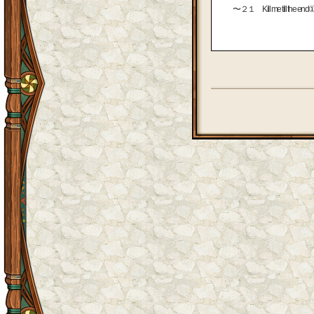
〜２１ Kill me till the 