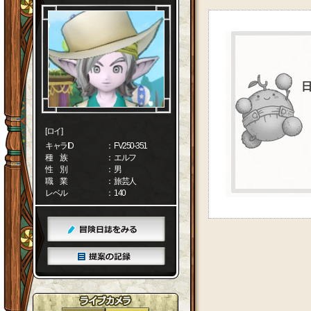
[ロイ]
キャラID
： FV250-351
種 族
： エルフ
性 別
： 男
職 業
： 旅芸人
レベル
： 140