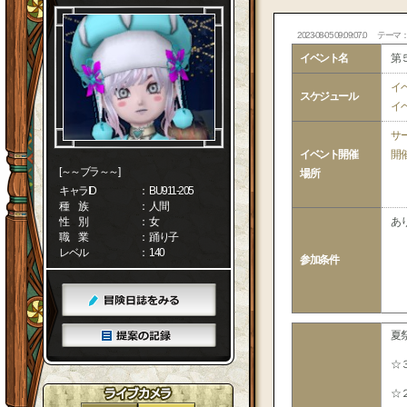
2023-08-05 09:09:07.0
テーマ
イベント名
第
イ
スケジュール
イ
サ
イベント開催
開
[～～ブラ～～]
場所
キャラID
： BU911-205
種 族
： 人間
性 別
： 女
あ
職 業
： 踊り子
レベル
： 140
参加条件
夏
☆
☆