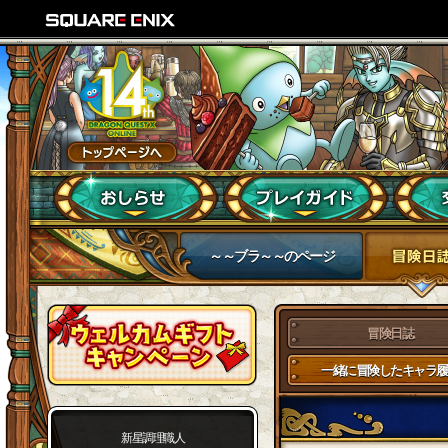
～～ブラ～～のページ
冒険日誌
一緒に冒険したキャラ履
新星調理職人