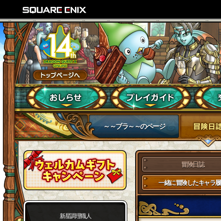
～～ブラ～～のページ
冒険日誌
一緒に冒険したキャラ履
新星調理職人