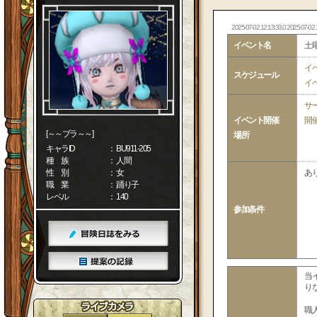
2025-07-02 12:13:33.0 2025-07-02 
イベント名
土
イ
スケジュール
イ
サ
イベント開催
開
[～～ブラ～～]
場所
キャラID
： BU911-205
種 族
： 人間
性 別
： 女
あ
職 業
： 踊り子
レベル
： 140
参加条件
当
り
職