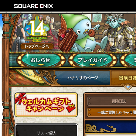
ハナリサのページ
冒険日誌
一緒に冒険したキャラ履
リソルの恋人