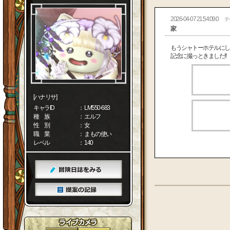
2026-04-07 21:54:09.0
テ
家
もうシャトーホテルにし
記念に撮っときました!!
[ハナリサ]
キャラID
： LM550-683
種 族
： エルフ
性 別
： 女
職 業
： まもの使い
レベル
： 140