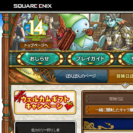
ぽんぽんのページ
冒険日誌
一緒に冒険したキャラ履
低カロリー狩りし者