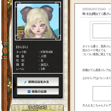
2025-06-29 17:23:14.0
テ
気づけば増えてく黒ドレ
タイトル通り、黒系ドレ
[ぽんぽん]
別カラーで考えても
キャラID
： KT879-409
ついつい漆黒に変えてる
種 族
： 人間
性 別
： 女
職 業
： 旅芸人
レベル
： 140
供養がてら黒系ドレアお
上のドレアはバレンタイ
大人えるこちゃんドレア