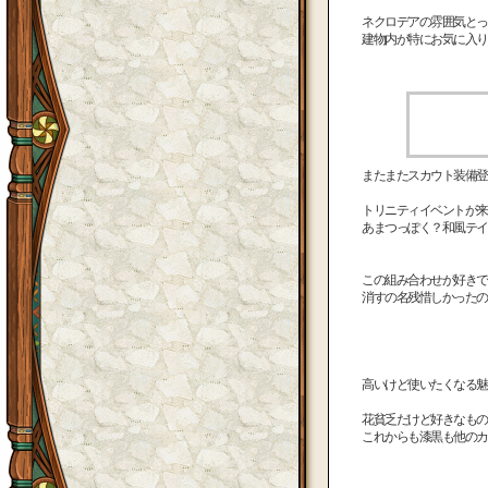
ネクロデアの雰囲気とっ
建物内が特にお気に入り
またまたスカウト装備登
トリニティイベントが来
あまつっぽく？和風テイ
この組み合わせが好きで
消すの名残惜しかったので
高いけど使いたくなる魅
花貧乏だけど好きなもの
これからも漆黒も他のカ