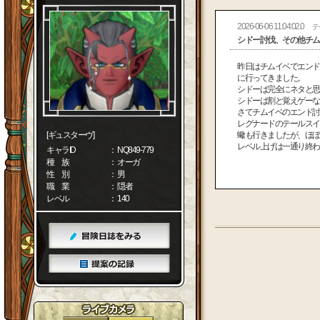
2026-06-06 11:04:02.0
テ
シドー討伐、その他チム
昨日はチムイベでエンド
に行ってきました。
シドーは完全にネタと思
シドーは割と覚えゲーな
さてチムイベのエンド討
レグナードのテールスイ
[ギュスターヴ]
蠍も行きましたが、ほぼ
レベル上げは一通り終わ
キャラID
： NQ849-779
種 族
： オーガ
性 別
： 男
職 業
： 隠者
レベル
： 140