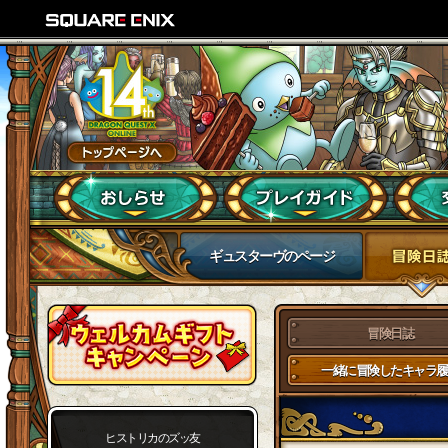
ギュスターヴのページ
冒険日誌
一緒に冒険したキャラ履
ヒストリカのズッ友