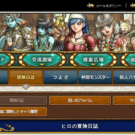
ルール & ポリシー
冒険日誌
思い出アルバム
サ
緒に冒険したキャラ履歴
ヒロの冒険日誌