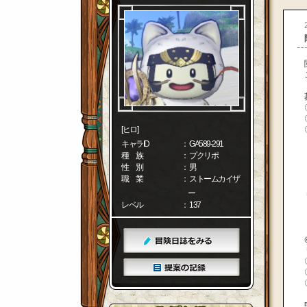
[ヒロ]
キャラID
： GA589-291
種 族
： プクリポ
性 別
： 男
職 業
： ストームカイザ
ー
レベル
： 137